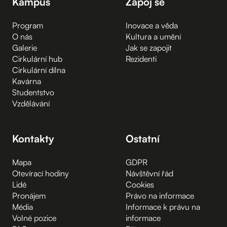
Kampus
Zapoj se
Program
Inovace a věda
O nás
Kultura a umění
Galerie
Jak se zapojit
Cirkulární hub
Rezidenti
Cirkulární dílna
Kavárna
Studentstvo
Vzdělávání
Kontakty
Ostatní
Mapa
GDPR
Otevírací hodiny
Návštěvní řád
Lidé
Cookies
Pronájem
Právo na informace
Média
Informace k právu na
Volné pozice
informace