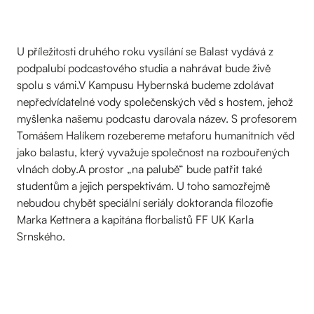
U příležitosti druhého roku vysílání se Balast vydává z
podpalubí podcastového studia a nahrávat bude živě
spolu s vámi.V Kampusu Hybernská budeme zdolávat
nepředvídatelné vody společenských věd s hostem, jehož
myšlenka našemu podcastu darovala název. S profesorem
Tomášem Halíkem rozebereme metaforu humanitních věd
jako balastu, který vyvažuje společnost na rozbouřených
vlnách doby.A prostor „na palubě“ bude patřit také
studentům a jejich perspektivám. U toho samozřejmě
nebudou chybět speciální seriály doktoranda filozofie
Marka Kettnera a kapitána florbalistů FF UK Karla
Srnského.