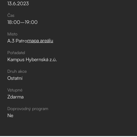
13
.
6
.
2023
Čas
18:00
–⁠
19:00
Místo
mapa areálu
A.3 Patro
Pořadatel
Kampus Hybernská z.ú.
Druh akce
Ostatní
Vstupné
Zdarma
Doprovodný program
Ne