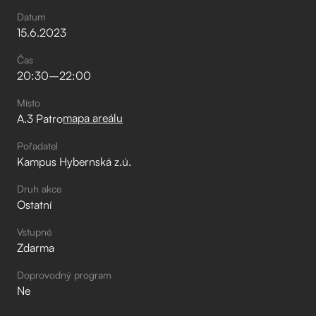
Datum
15
.
6
.
2023
Čas
20:30
–⁠
22:00
Místo
mapa areálu
A.3 Patro
Pořadatel
Kampus Hybernská z.ú.
Druh akce
Ostatní
Vstupné
Zdarma
Doprovodný program
Ne