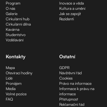
Program
Inovace a věda
O nás
Kultura a umění
Galerie
Jak se zapojit
Cirkulární hub
Rezidenti
Cirkulární dílna
Kavárna
Studentstvo
Vzdělávání
Kontakty
Ostatní
Mapa
GDPR
Otevírací hodiny
Návštěvní řád
Lidé
Cookies
Pronájem
Právo na informace
Média
Informace k právu na
Volné pozice
informace
FAQ
Přístupnost
Reklamační řád