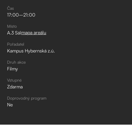
Čas
17:00
–⁠
21:00
Místo
mapa areálu
A.3 Sál
Pořadatel
Kampus Hybernská z.ú.
Druh akce
Filmy
Vstupné
Zdarma
Doprovodný program
Ne