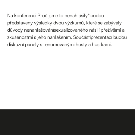
Na konferenci Proč jsme to nenahlásily*ibudou
představeny výsledky dvou výzkumů, které se zabývaly
důvody nenahlašovánísexualizovaného násilí přeživšími a
zkušenostmi s jeho nahlášením. Součástíprezentací budou
diskuzní panely s renomovanými hosty a hostkami.