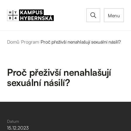
Menu
Domů
/
Program
/
Proč přeživší nenahlašují sexuální násilí?
Proč přeživší nenahlašují
sexuální násilí?
Datum
15
.
12
.
2023