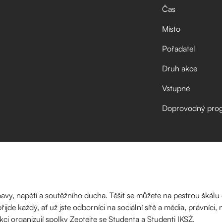
Čas
Místo
Pořadatel
Druh akce
Vstupné
Doprovodný pro
bavy, napětí a soutěžního ducha. Těšit se můžete na pestrou škál
přijde každý, ať už jste odborníci na sociální sítě a média, právníci, 
kci organizují spolky Zeptejte se Studenta a Studenti IKSŽ.