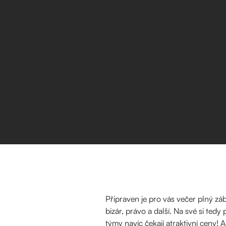
Připraven je pro vás večer plný zá
bizár, právo a další. Na své si tedy 
týmy navíc čekají atraktivní ceny! A