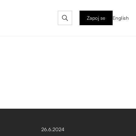
Zapoj se
English
26
.
6
.
2024