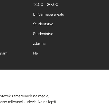
18:00
–⁠
20:00
B.1 Sál
mapa areálu
Studentstvo
Studentstvo
zdarma
gram
Ne
u otázek zaměřených na média,
nebo milovníci kuriozit. Na nejlepší