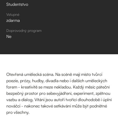
Studentstvo
Vstupné
zdarma
Doprovodný program
Ne
Otevřená umělecká scéna. Na scéně mají místo tvůrci
poezie, prózy, hudby, divadla nebo i dalších uměleckých
forem - kreativitě se meze nekladou. Každý měsíc páteční
bezpečný prostor pro sebevyjádření, experiment, zpětnou
vazbu a dialog. Vítáni jsou autoři tvořící dlouhodobě i úplní
nováčci - nakonec takové setkávání může být podnětné
pro všechny.