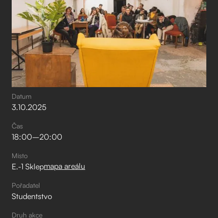
Datum
3
.
10
.
2025
Čas
18:00
–⁠
20:00
Místo
mapa areálu
E.-1 Sklep
Pořadatel
Studentstvo
Druh akce