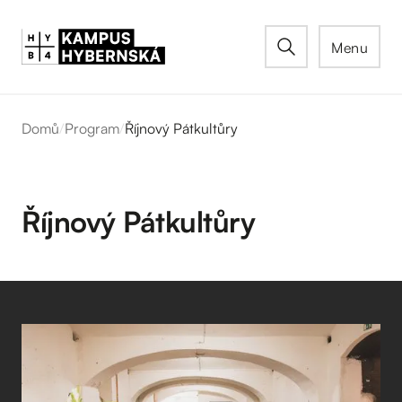
Menu
Domů
/
Program
/
Říjnový Pátkultůry
Říjnový Pátkultůry