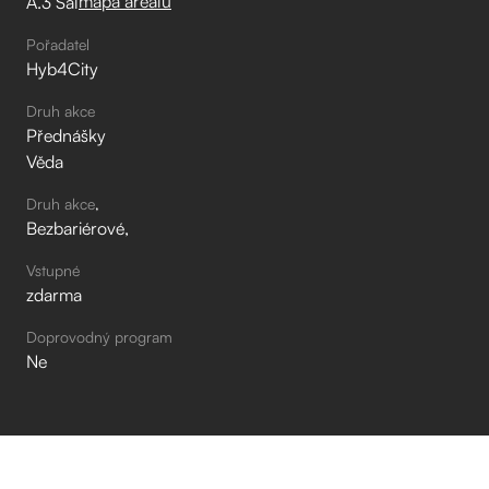
mapa areálu
A.3 Sál
Pořadatel
Hyb4City
Druh akce
Přednášky
Věda
Druh akce
Bezbariérové
Vstupné
zdarma
Doprovodný program
Ne