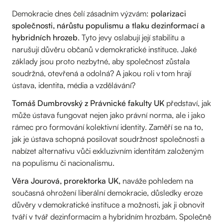
Demokracie dnes čelí zásadním výzvám:
polarizaci
společnosti, nárůstu populismu a tlaku dezinformací a
hybridních hrozeb
. Tyto jevy oslabují její stabilitu a
narušují důvěru občanů v demokratické instituce. Jaké
základy jsou proto nezbytné, aby společnost zůstala
soudržná, otevřená a odolná? A jakou roli v tom hrají
ústava, identita, média a vzdělávání?
Tomáš Dumbrovský z Právnické fakulty UK
představí, jak
může ústava fungovat nejen jako právní norma, ale i jako
rámec pro formování kolektivní identity. Zaměří se na to,
jak je ústava schopná posilovat soudržnost společnosti a
nabízet alternativu vůči exkluzivním identitám založeným
na populismu či nacionalismu.
Věra Jourová, prorektorka UK,
naváže pohledem na
současná ohrožení liberální demokracie, důsledky eroze
důvěry v demokratické instituce a možnosti, jak ji obnovit
tváří v tvář dezinformacím a hybridním hrozbám. Společně