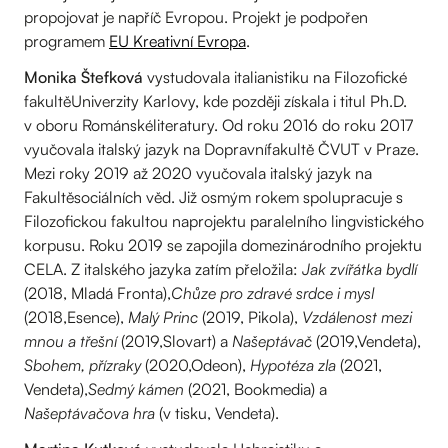
propojovat je napříč Evropou. Projekt je podpořen
programem
EU Kreativní Evropa
.
Monika Štefková
vystudovala italianistiku na Filozofické
fakultěUniverzity Karlovy, kde později získala i titul Ph.D.
v oboru Románskéliteratury. Od roku 2016 do roku 2017
vyučovala italský jazyk na Dopravnífakultě ČVUT v Praze.
Mezi roky 2019 až 2020 vyučovala italský jazyk na
Fakultěsociálních věd. Již osmým rokem spolupracuje s
Filozofickou fakultou naprojektu paralelního lingvistického
korpusu. Roku 2019 se zapojila domezinárodního projektu
CELA. Z italského jazyka zatím přeložila:
Jak zvířátka bydlí
(2018, Mladá Fronta),
Chůze pro zdravé srdce i mysl
(2018,Esence),
Malý Princ
(2019, Pikola),
Vzdálenost mezi
mnou a třešní
(2019,Slovart) a
Našeptávač
(2019,Vendeta),
Sbohem, přízraky
(2020,Odeon),
Hypotéza zla
(2021,
Vendeta),
Sedmý kámen
(2021, Bookmedia) a
Našeptávačova hra
(v tisku, Vendeta).