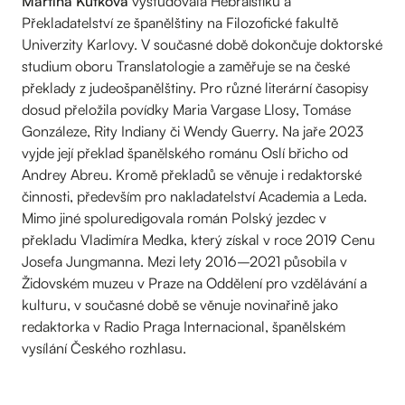
Martina Kutková
vystudovala Hebraistiku a
Překladatelství ze španělštiny na Filozofické fakultě
Univerzity Karlovy. V současné době dokončuje doktorské
studium oboru Translatologie a zaměřuje se na české
překlady z judeošpanělštiny. Pro různé literární časopisy
dosud přeložila povídky Maria Vargase Llosy, Tomáse
Gonzáleze, Rity Indiany či Wendy Guerry. Na jaře 2023
vyjde její překlad španělského románu Oslí břicho od
Andrey Abreu. Kromě překladů se věnuje i redaktorské
činnosti, především pro nakladatelství Academia a Leda.
Mimo jiné spoluredigovala román Polský jezdec v
překladu Vladimíra Medka, který získal v roce 2019 Cenu
Josefa Jungmanna. Mezi lety 2016–2021 působila v
Židovském muzeu v Praze na Oddělení pro vzdělávání a
kulturu, v současné době se věnuje novinařině jako
redaktorka v Radio Praga Internacional, španělském
vysílání Českého rozhlasu.