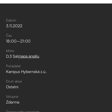
Datum
3
.
11
.
2022
Čas
18:00
–⁠
21:00
Místo
mapa areálu
D.3 Sál
Pořadatel
Kampus Hybernská z.ú.
Druh akce
Ostatní
Vstupné
Zdarma
Doprovodný program