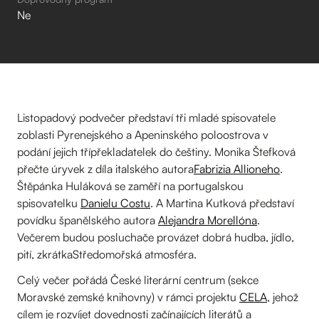
Ne
Listopadový podvečer představí tři mladé spisovatele
zoblasti Pyrenejského a Apeninského poloostrova v
podání jejich třípřekladatelek do češtiny. Monika Štefková
přečte úryvek z díla italského autora
Fabrizia Allioneho
.
Štěpánka Huláková se zaměří na portugalskou
spisovatelku
Danielu Costu
. A Martina Kutková představí
povídku španělského autora
Alejandra Morellóna
.
Večerem budou posluchače provázet dobrá hudba, jídlo,
pití, zkrátkaStředomořská atmosféra.
Celý večer pořádá České literární centrum (sekce
Moravské zemské knihovny) v rámci projektu
CELA
, jehož
cílem je rozvíjet dovednosti začínajících literátů a