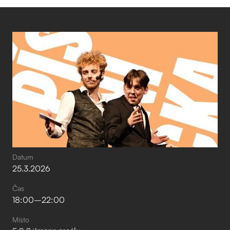
Datum
25
.
3
.
2026
Čas
18:00
–⁠
22:00
Místo