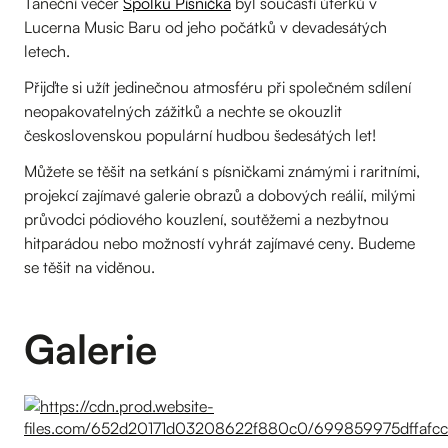
Taneční večer
Spolku Písnička
byl součástí úterků v
Lucerna Music Baru od jeho počátků v devadesátých
letech.
Přijďte si užít jedinečnou atmosféru při společném sdílení
neopakovatelných zážitků a nechte se okouzlit
československou populární hudbou šedesátých let!
Můžete se těšit na setkání s písničkami známými i raritními,
projekcí zajímavé galerie obrazů a dobových reálií, milými
průvodci pódiového kouzlení, soutěžemi a nezbytnou
hitparádou nebo možností vyhrát zajímavé ceny. Budeme
se těšit na viděnou.
Galerie