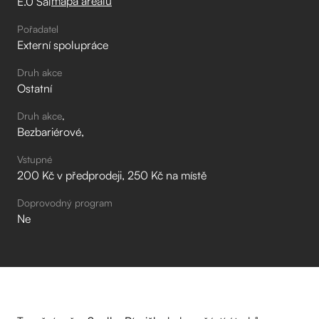
mapa areálu
E.0 Sál
Pořadatel
Externí spolupráce
Druh akce
Ostatní
Druh akce
Bezbariérové
Vstupné
200 Kč v předprodeji, 250 Kč na místě
Doprovodný program
Ne