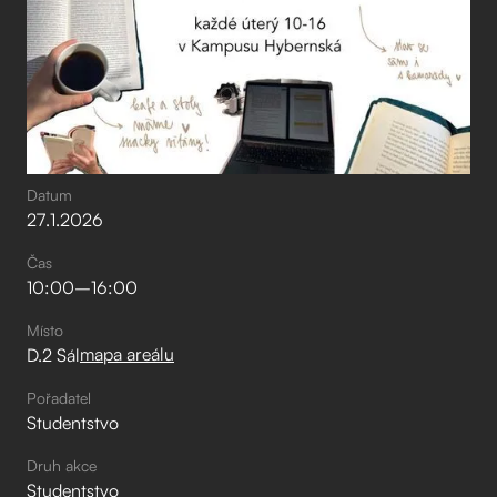
Datum
27
.
1
.
2026
Čas
10:00
–⁠
16:00
Místo
mapa areálu
D.2 Sál
Pořadatel
Studentstvo
Druh akce
Studentstvo