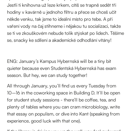
Jestli ti knihovna už leze krkem, cítíš se trapně sedět tři
hodiny v kavárně u jednoho filtru a přece se chceš učit
někde venku, tak jsme to ideální místo pro tebe. A při
vaření vody na čaj stihneme i nějakou tu socializaci, takže
se ti ve zkouškovém nebude tolik stýskat po lidech. Těšíme
se, snacky ke sdílení a akademické odhodlání vítány!
ENG: January’s Kampus Hybernská will be a tiny bit
quieter because even Studentská Hybernská has exam
season. But hey, we can study together!
All through January, you’ll find us every Tuesday from
10–16 in the coworking space in Building D. It’ll be open
for student study sessions - there’ll be coffee, tea, and
plenty of tables where you can cram microbiology, write
that essay on populism, or dive into Kant (speaking from
experience, good luck with that one).