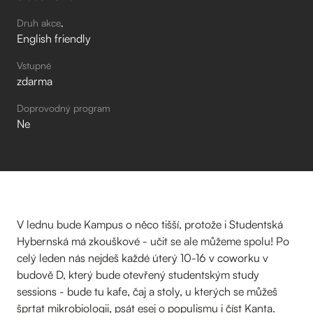
Druh akce
English friendly
Vstupné
zdarma
Doprovodný program
Ne
V lednu bude Kampus o něco tišší, protože i Studentská
Hybernská má zkouškové - učit se ale můžeme spolu! Po
celý leden nás nejdeš každé úterý 10-16 v coworku v
budově D, který bude otevřený studentským study
sessions - bude tu kafe, čaj a stoly, u kterých se můžeš
šprtat mikrobiologii, psát esej o populismu i číst Kanta.