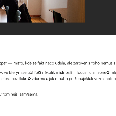
zpět — místo, kde se fakt něco udělá, ale zároveň z toho nemusí
v, ve kterým se učí líp✿ několik místností = focus i chill zone✿ m
féra bez tlaku✿ zdarma a jak dlouho potřebuještak vezmi notebo
 v tom nejsi sám/sama.