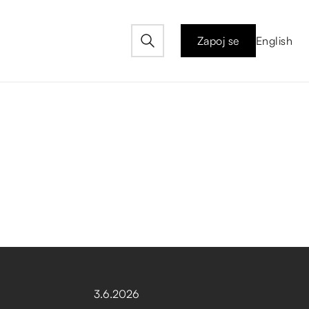
Zapoj se
English
3
.
6
.
2026