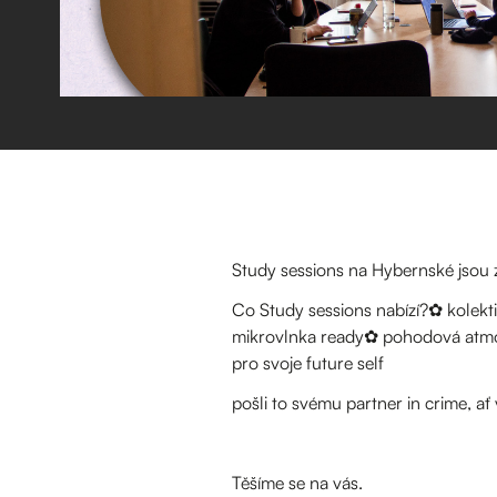
Study sessions na Hybernské jsou 
Co Study sessions nabízí?✿ kolekti
mikrovlnka ready✿ pohodová atmos
pro svoje future self
pošli to svému partner in crime, ať
Těšíme se na vás.