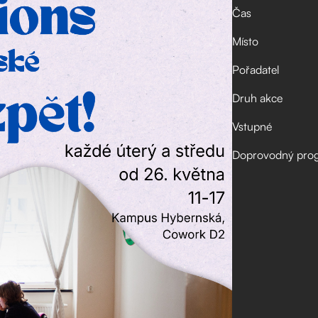
Čas
Místo
Pořadatel
Druh akce
Vstupné
Doprovodný pro