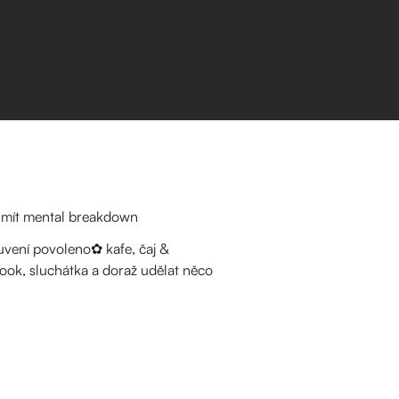
š mít mental breakdown
luvení povoleno✿ kafe, čaj &
ok, sluchátka a doraž udělat něco