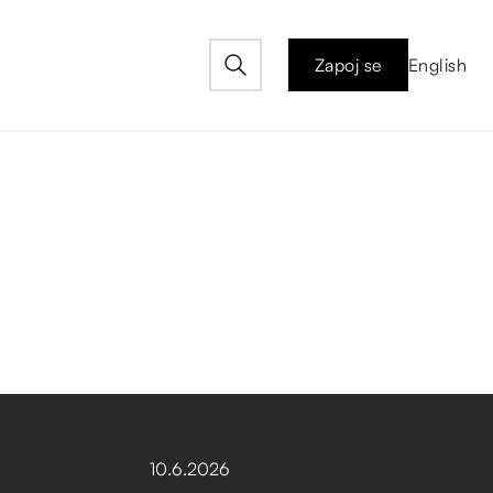
Zapoj se
English
10
.
6
.
2026