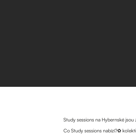
Study sessions na Hybernské jsou 
Co Study sessions nabízí?✿ kolekti