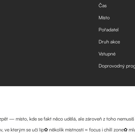
Čas
Místo
Pořadatel
Druh akce
Vstupné
Doprovodný pro
zpět — místo, kde se fakt něco udělá, ale zároveň z toho nemusí
v, ve kterým se učí líp✿ několik místností = focus i chill zone✿ m