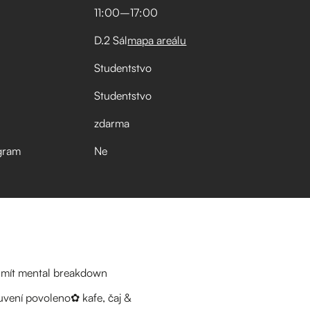
11:00
–⁠
17:00
D.2 Sál
mapa areálu
Studentstvo
Studentstvo
zdarma
gram
Ne
š mít mental breakdown
luvení povoleno✿ kafe, čaj &