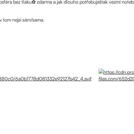
féra bez tlaku✿ zdarma a jak dlouho potřebuještak vezmi notebo
 v tom nejsi sám/sama.