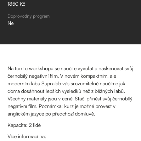
1850 Kč
Doprovodný program
Ne
Na tomto workshopu se naučíte vyvolat a naskenovat svůj
černobílý negativní film. V novém kompaktním, ale
moderním labu Supralab vás srozumitelně naučíme jak
doma dosáhnout lepších výsledků než z běžných labů.
Všechny materiály jsou v ceně. Stačí přinést svůj černobílý
negativní film. Poznámka: kurz je možné provést v
anglickém jazyce po předchozí domluvě.
Kapacita: 2 lidé
Více informací na: