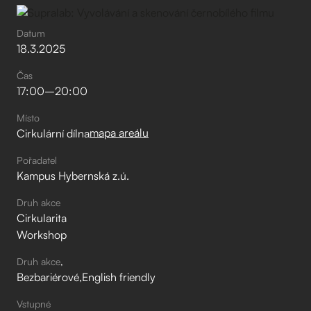
Datum
18
.
3
.
2025
Čas
17:00
–⁠
20:00
Místo
mapa areálu
Cirkulární dílna
Pořadatel
Kampus Hybernská z.ú.
Druh akce
Cirkularita
Workshop
Druh akce
Bezbariérové
English friendly
Vstupné