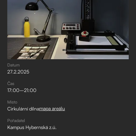
Datum
27
.
2
.
2025
Čas
17:00
–⁠
21:00
Místo
mapa areálu
Cirkulární dílna
Pořadatel
Kampus Hybernská z.ú.