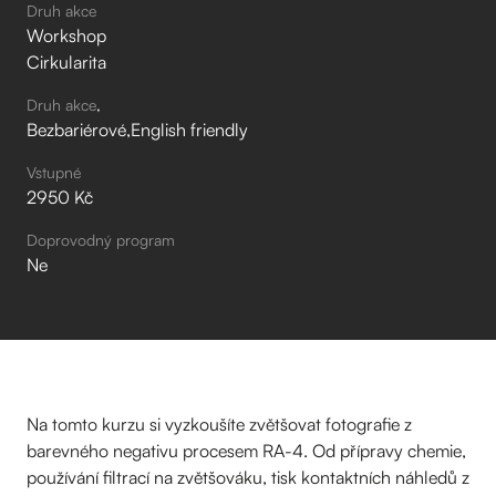
Druh akce
Workshop
Cirkularita
Druh akce
Bezbariérové
English friendly
Vstupné
2950 Kč
Doprovodný program
Ne
Na tomto kurzu si vyzkoušíte zvětšovat fotografie z
barevného negativu procesem RA-4. Od přípravy chemie,
používání filtrací na zvětšováku, tisk kontaktních náhledů z