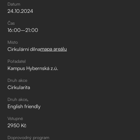
Datum
24
.
10
.
2024
Čas
16:00
–⁠
21:00
Místo
mapa areálu
Cirkulární dílna
Pořadatel
Kampus Hybernská z.ú.
Druh akce
Cirkularita
Druh akce
English friendly
Vstupné
2950 Kč
Doprovodný program