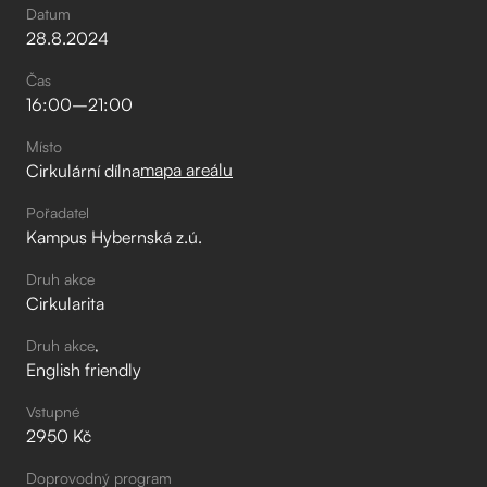
Datum
28
.
8
.
2024
Čas
16:00
–⁠
21:00
Místo
mapa areálu
Cirkulární dílna
Pořadatel
Kampus Hybernská z.ú.
Druh akce
Cirkularita
Druh akce
English friendly
Vstupné
2950 Kč
Doprovodný program