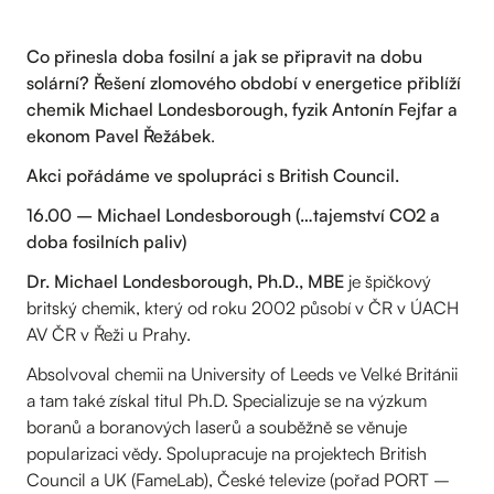
Co přinesla doba fosilní a jak se připravit na dobu
solární? Řešení zlomového období v energetice přiblíží
chemik Michael Londesborough, fyzik Antonín Fejfar a
ekonom Pavel Řežábek
.
Akci pořádáme ve spolupráci s British Council.
16.00 – Michael Londesborough (…tajemství CO2 a
doba fosilních paliv)
Dr. Michael Londesborough, Ph.D., MBE
je špičkový
britský chemik, který od roku 2002 působí v ČR v ÚACH
AV ČR v Řeži u Prahy.
Absolvoval chemii na University of Leeds ve Velké Británii
a tam také získal titul Ph.D. Specializuje se na výzkum
boranů a boranových laserů a souběžně se věnuje
popularizaci vědy. Spolupracuje na projektech British
Council a UK (FameLab), České televize (pořad PORT –