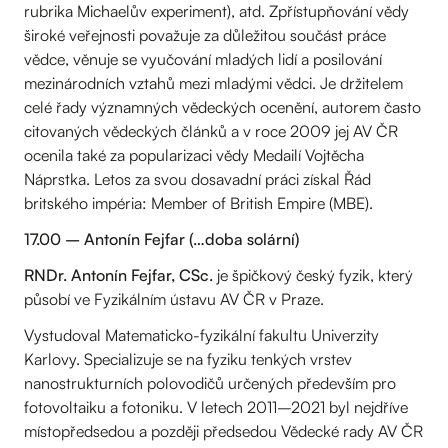
rubrika Michaelův experiment), atd. Zpřístupňování vědy
široké veřejnosti považuje za důležitou součást práce
vědce, věnuje se vyučování mladých lidí a posilování
mezinárodních vztahů mezi mladými vědci. Je držitelem
celé řady významných vědeckých ocenění, autorem často
citovaných vědeckých článků a v roce 2009 jej AV ČR
ocenila také za popularizaci vědy Medailí Vojtěcha
Náprstka. Letos za svou dosavadní práci získal Řád
britského impéria: Member of British Empire (MBE).
17.00 – Antonín Fejfar (…doba solární)
RNDr. Antonín Fejfar, CSc.
je špičkový český fyzik, který
působí ve Fyzikálním ústavu AV ČR v Praze.
Vystudoval Matematicko-fyzikální fakultu Univerzity
Karlovy. Specializuje se na fyziku tenkých vrstev
nanostrukturních polovodičů určených především pro
fotovoltaiku a fotoniku. V letech 2011–2021 byl nejdříve
místopředsedou a později předsedou Vědecké rady AV ČR