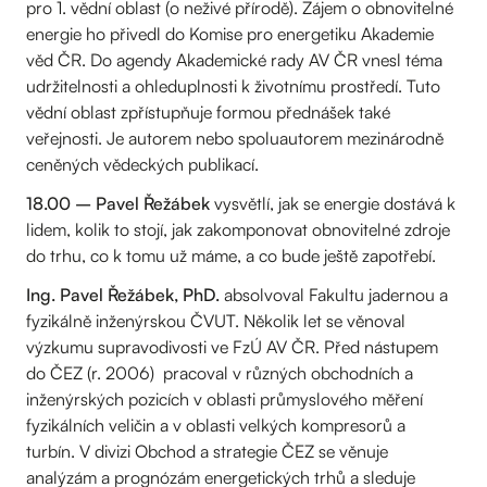
pro 1. vědní oblast (o neživé přírodě). Zájem o obnovitelné
energie ho přivedl do Komise pro energetiku Akademie
věd ČR. Do agendy Akademické rady AV ČR vnesl téma
udržitelnosti a ohleduplnosti k životnímu prostředí. Tuto
vědní oblast zpřístupňuje formou přednášek také
veřejnosti. Je autorem nebo spoluautorem mezinárodně
ceněných vědeckých publikací.
18.00 – Pavel Řežábek
vysvětlí, jak se energie dostává k
lidem, kolik to stojí, jak zakomponovat obnovitelné zdroje
do trhu, co k tomu už máme, a co bude ještě zapotřebí.
Ing. Pavel Řežábek, PhD.
absolvoval Fakultu jadernou a
fyzikálně inženýrskou ČVUT. Několik let se věnoval
výzkumu supravodivosti ve FzÚ AV ČR. Před nástupem
do ČEZ (r. 2006) pracoval v různých obchodních a
inženýrských pozicích v oblasti průmyslového měření
fyzikálních veličin a v oblasti velkých kompresorů a
turbín. V divizi Obchod a strategie ČEZ se věnuje
analýzám a prognózám energetických trhů a sleduje