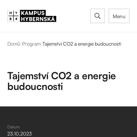
Menu
Domů
/
Program
/
Tajemství CO2 a energie budoucnosti
Tajemství CO2 a energie
budoucnosti
Datum
23
.
10
.
2023