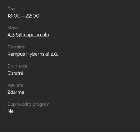
Čas
18:00
–⁠
22:00
Místo
mapa areálu
A.3 Sál
Pořadatel
Kampus Hybernská z.ú.
Druh akce
Ostatní
Vstupné
Zdarma
Doprovodný program
Ne