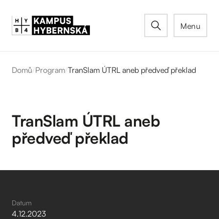
Menu
Domů
/
Program
/
TranSlam ÚTRL aneb předveď překlad
TranSlam ÚTRL aneb
předveď překlad
Datum
4
.
12
.
2023