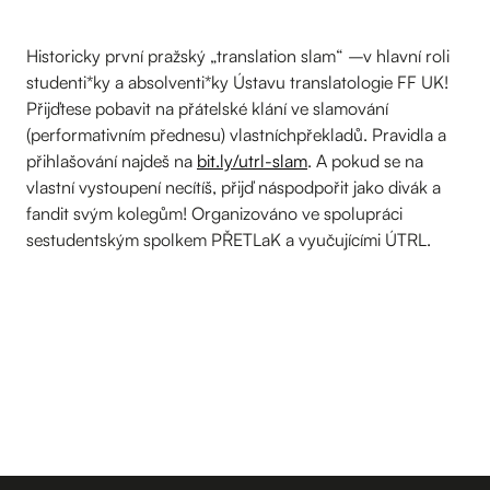
Historicky první pražský „translation slam“ –v hlavní roli
studenti*ky a absolventi*ky Ústavu translatologie FF UK!
Přijďtese pobavit na přátelské klání ve slamování
(performativním přednesu) vlastníchpřekladů. Pravidla a
přihlašování najdeš na
bit.ly/utrl-slam
. A pokud se na
vlastní vystoupení necítíš, přijď náspodpořit jako divák a
fandit svým kolegům! Organizováno ve spolupráci
sestudentským spolkem PŘETLaK a vyučujícími ÚTRL.