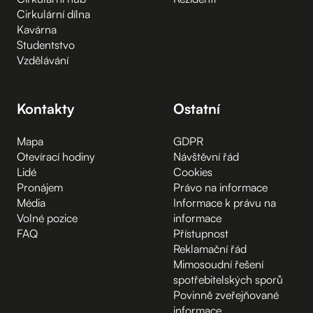
Cirkulární dílna
Kavárna
Studentstvo
Vzdělávání
Kontakty
Ostatní
Mapa
GDPR
Otevírací hodiny
Návštěvní řád
Lidé
Cookies
Pronájem
Právo na informace
Média
Informace k právu na
Volné pozice
informace
FAQ
Přístupnost
Reklamační řád
Mimosoudní řešení
spotřebitelských sporů
Povinně zveřejňované
informace