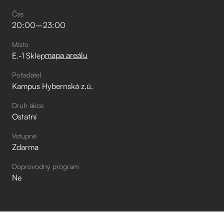
Čas
20:00
–⁠
23:00
Místo
mapa areálu
E.-1 Sklep
Pořadatel
Kampus Hybernská z.ú.
Druh akce
Ostatní
Vstupné
Zdarma
Doprovodný program
Ne