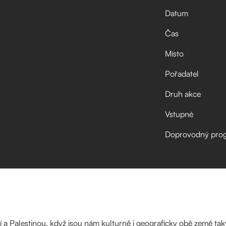
Datum
Čas
Místo
Pořadatel
Druh akce
Vstupné
Doprovodný pro
elí a Palestinou, když jsou nám kulturně i geograficky obě země ta