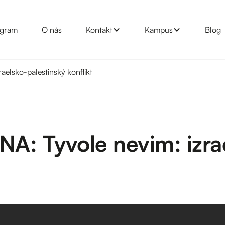
gram
O nás
Kontakt
Kampus
Blog
elsko-palestinský konflikt
 Tyvole nevim: izrae