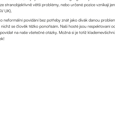
ze stranobjektivně větší problémy, nebo určené pozice vznikají j
SV UK).
ko neformální povídání bez potřeby znát jako divák danou probl
nichž se člověk těžko ponořísám. Naši hosté jsou respektovaní o
ovídat na naše všetečné otázky. Možná si je totiž klademevšichni,
ek!