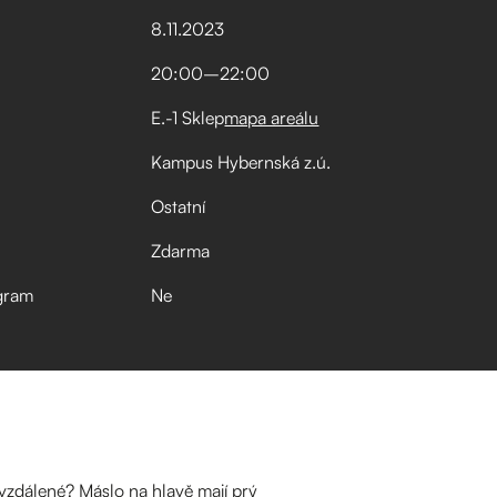
8
.
11
.
2023
20:00
–⁠
22:00
E.-1 Sklep
mapa areálu
Kampus Hybernská z.ú.
Ostatní
Zdarma
gram
Ne
kvzdálené? Máslo na hlavě mají prý