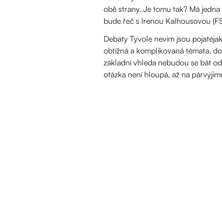
obě strany. Je tomu tak? Má jedna 
bude řeč s Irenou Kalhousovou (F
Debaty Tyvole nevim jsou pojatéja
obtížná a komplikovaná témata, do 
základní vhleda nebudou se bát odp
otázka není hloupá, až na párvýjim