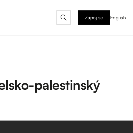
Zapoj se
English
lsko-palestinský