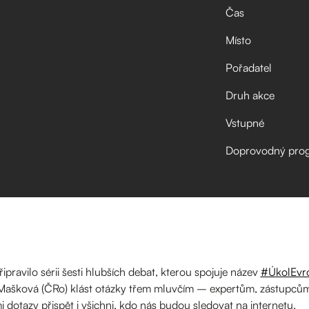
Čas
Místo
Pořadatel
Druh akce
Vstupné
Doprovodný pro
avilo sérii šesti hlubších debat, kterou spojuje název
#ÚkolEvr
Mašková (ČRo) klást otázky třem mluvčím – expertům, zástupců
otazy přispět i všichni, kdo nás budou sledovat na internetu.