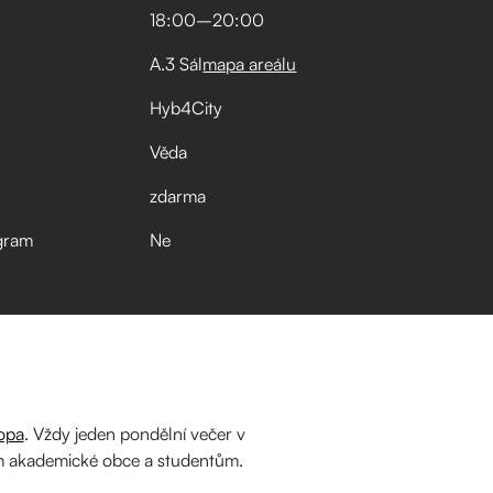
18:00
–⁠
20:00
A.3 Sál
mapa areálu
Hyb4City
Věda
zdarma
gram
Ne
opa
. Vždy jeden pondělní večer v
m akademické obce a studentům.