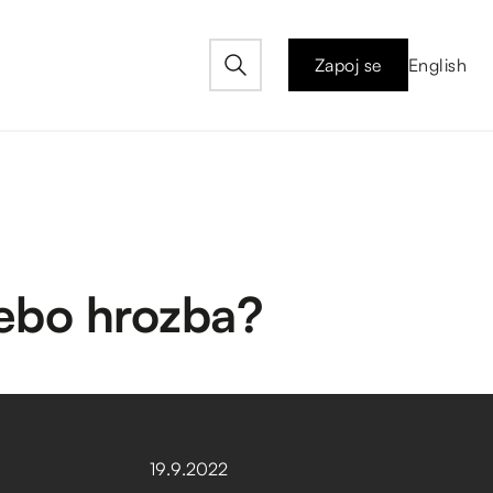
Zapoj se
English
nebo hrozba?
19
.
9
.
2022