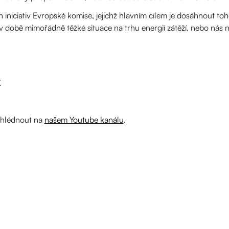
 iniciativ Evropské komise, jejichž hlavním cílem je dosáhnout t
 v době mimořádně těžké situace na trhu energií zátěží, nebo nás
u
K
ohlédnout na
našem Youtube kanálu
.