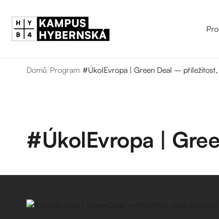
Pro
Domů
/
Program
/
#ÚkolEvropa | Green Deal – příležitost
#ÚkolEvropa | Gree