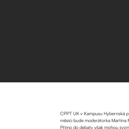
CPPT UK v Kampusu Hybernská připr
měsíci bude moderátorka Martina 
Přímo do debaty však mohou svými d