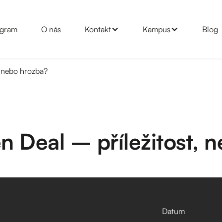
gram
O nás
Kontakt
Kampus
Blog
, nebo hrozba?
n Deal – příležitost, 
Datum