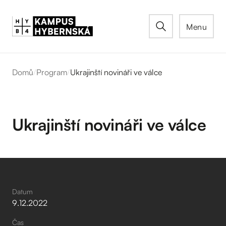
Menu
Domů
/
Program
/
Ukrajinští novináři ve válce
Ukrajinští novináři ve válce
Datum
9
.
12
.
2022
Čas