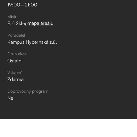
19:00
–⁠
21:00
Místo
mapa areálu
E.-1 Sklep
Pořadatel
Kampus Hybernská z.ú.
Druh akce
Ostatní
Vstupné
Zdarma
Doprovodný program
Ne