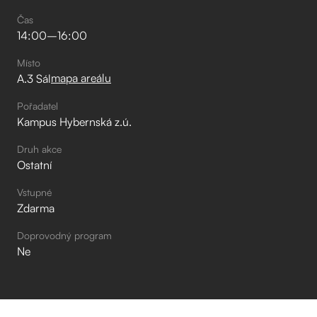
Čas
14:00
–⁠
16:00
Místo
mapa areálu
A.3 Sál
Pořadatel
Kampus Hybernská z.ú.
Druh akce
Ostatní
Vstupné
Zdarma
Doprovodný program
Ne