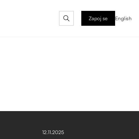
Zapoj se
English
12
.
11
.
2025