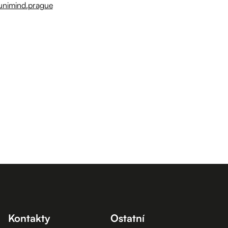
e/unimind.prague
Kontakty
Ostatní