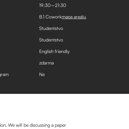
19:30
–⁠
21:30
B.1 Cowork
mapa areálu
Studentstvo
Studentstvo
English friendly
zdarma
gram
Ne
ion. We will be discussing a paper