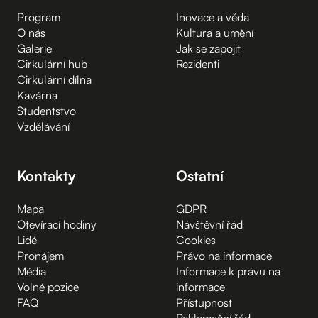
Program
Inovace a věda
O nás
Kultura a umění
Galerie
Jak se zapojit
Cirkulární hub
Rezidenti
Cirkulární dílna
Kavárna
Studentstvo
Vzdělávání
Kontakty
Ostatní
Mapa
GDPR
Otevírací hodiny
Návštěvní řád
Lidé
Cookies
Pronájem
Právo na informace
Média
Informace k právu na
Volné pozice
informace
FAQ
Přístupnost
Reklamační řád