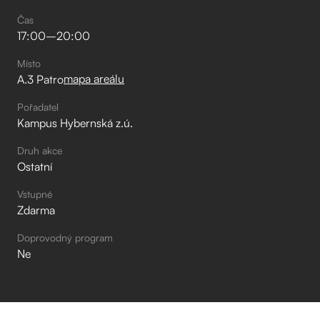
Čas
17:00
–⁠
20:00
Místo
mapa areálu
A.3 Patro
Pořadatel
Kampus Hybernská z.ú.
Druh akce
Ostatní
Vstupné
Zdarma
Doprovodný program
Ne