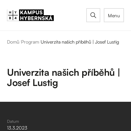
Menu
Domů
/
Program
/
Univerzita našich příběhů | Josef Lustig
Univerzita našich příběhů |
Josef Lustig
Datum
13
.
3
.
2023