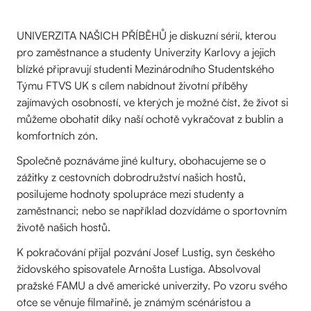
UNIVERZITA NAŠICH PŘÍBĚHŮ je diskuzní sérií, kterou
pro zaměstnance a studenty Univerzity Karlovy a jejich
blízké připravují studenti Mezinárodního Studentského
Týmu FTVS UK s cílem nabídnout životní příběhy
zajímavých osobností, ve kterých je možné číst, že život si
můžeme obohatit díky naší ochotě vykračovat z bublin a
komfortních zón.
Společně poznáváme jiné kultury, obohacujeme se o
zážitky z cestovních dobrodružství našich hostů,
posilujeme hodnoty spolupráce mezi studenty a
zaměstnanci; nebo se například dozvídáme o sportovním
životě našich hostů.
K pokračování přijal pozvání Josef Lustig, syn českého
židovského spisovatele Arnošta Lustiga. Absolvoval
pražské FAMU a dvě americké univerzity. Po vzoru svého
otce se věnuje filmařině, je známým scénáristou a