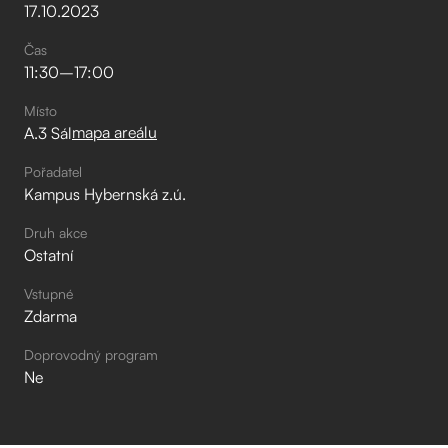
17
.
10
.
2023
Čas
11:30
–⁠
17:00
Místo
mapa areálu
A.3 Sál
Pořadatel
Kampus Hybernská z.ú.
Druh akce
Ostatní
Vstupné
Zdarma
Doprovodný program
Ne