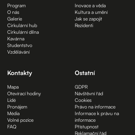
Program
Inovace a věda
O nás
Kultura a umění
Galerie
Jak se zapojit
Cirkulární hub
Rezidenti
Cirkulární dílna
Kavárna
Studentstvo
Vzdělávání
Kontakty
Ostatní
Mapa
GDPR
Otevírací hodiny
Návštěvní řád
Lidé
Cookies
Pronájem
Právo na informace
Média
Informace k právu na
Volné pozice
informace
FAQ
Přístupnost
Reklamační řád