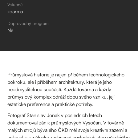
Vstupné
zdarma
Doprovodný program
Ne
Průmyslová historie je nejen příběhem technologického
pokroku, ale i příběhem architektury, která je jeho
neodmyslitelnou součástí. Každá továrna a každý
průmyslový komplex odráží dobu svého vzniku, její
estetické preference a praktické potřeby.
Fotograf Stanislav Jonák v posledních letech
dokumentoval zánik průmyslových Vysočan. V továrně
malých strojů bývalého ČKD měl svoje kreativní zázemí a
usiloval o umělecké zachycení posledních stop někdejšího