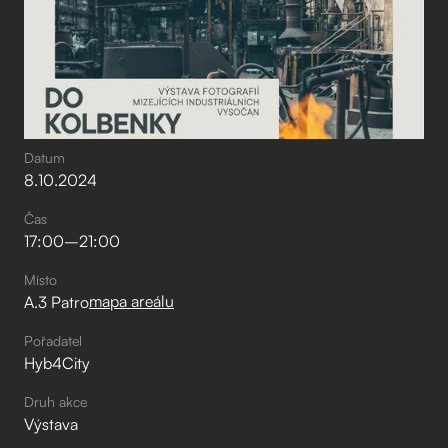
Datum
8
.
10
.
2024
Čas
17:00
–⁠
21:00
Místo
mapa areálu
A.3 Patro
Pořadatel
Hyb4City
Druh akce
Výstava