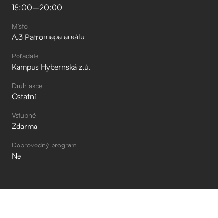
18:00
–⁠
20:00
Místo
mapa areálu
A.3 Patro
Pořadatel
Kampus Hybernská z.ú.
Druh akce
Ostatní
Vstupné
Zdarma
Doprovodný program
Ne