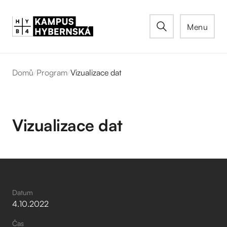
Menu
Domů
/
Program
/
Vizualizace dat
Vizualizace dat
Datum
4
.
10
.
2022
Čas