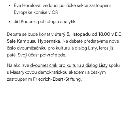
Eva Horelová, vedoucí politické sekce zastoupení
Evropské komise v ČR
Jiří Koubek, politolog a analytik
Debata se bude konat v
úterý 5. listopadu od 18.00 v E.0
Sále Kampusu Hybernská.
Na debatě představíme nové
číslo dvouměsíčníku pro kulturu a dialog Listy, letos již
páté. Svoji účast potvrďte
zde
.
Na akci zve
dvouměsíčník pro kulturu a dialog Listy
spolu
s
Masarykovou demokratickou akademií
a českým
zastoupením
Friedrich-Ebert-Stiftung
.