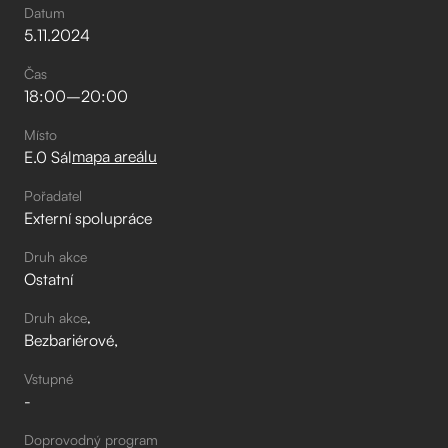
Datum
5
.
11
.
2024
Čas
18:00
–⁠
20:00
Místo
mapa areálu
E.0 Sál
Pořadatel
Externí spolupráce
Druh akce
Ostatní
Druh akce
Bezbariérové
Vstupné
-
Doprovodný program