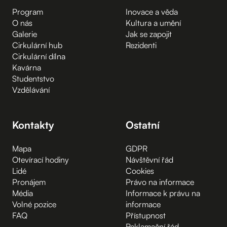
Program
Inovace a věda
O nás
Kultura a umění
Galerie
Jak se zapojit
Cirkulární hub
Rezidenti
Cirkulární dílna
Kavárna
Studentstvo
Vzdělávání
Kontakty
Ostatní
Mapa
GDPR
Otevírací hodiny
Návštěvní řád
Lidé
Cookies
Pronájem
Právo na informace
Média
Informace k právu na
Volné pozice
informace
FAQ
Přístupnost
Reklamační řád