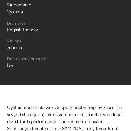
Studentstvo
Výstava
Druh akce
English friendly
Vstupné
zdarma
Doprovodný program
Ne
Cyklus přednášek, workshopů (hudební improvizaci či jak
si vyrobit magazín), filmových projekcí, teoretických debat,
divadelních performancí, a hudebniho jamování.
Souhrnným tématem bude SAMIZDAT coby téma, které