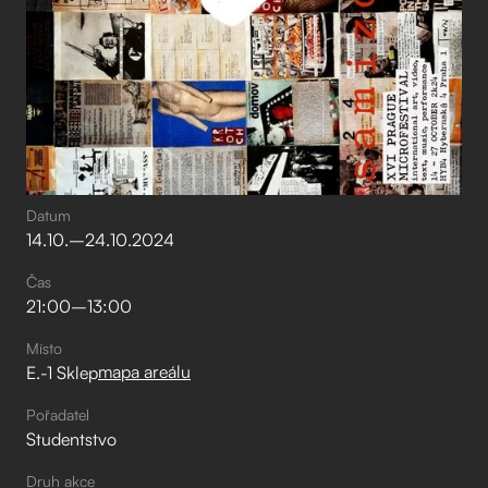
Datum
14
.
10
.
–⁠
24
.
10
.
2024
Čas
21:00
–⁠
13:00
Místo
mapa areálu
E.-1 Sklep
Pořadatel
Studentstvo
Druh akce