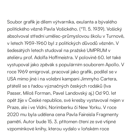
Soubor grafik je dílem výtvarníka, exulanta a bývalého
politického vězně Pavla Vošického. (*11. 5. 1939). Vošický
absolvoval střední umělec-průmyslovou školu v Turnově,
v letech 1959-1960 byl z politických důvodů vězněn. V
šedesátých letech studoval na pražské UMPRUM v
ateliéru prof. Adolfa Hoffmeistra. V polovině 60. let také
vystupoval jako zpěvák s populárním souborem Apollo. V
roce 1969 emigroval, pracoval jako grafik, podílel se v
USA mimo jiné i na volební kampani Jimmyho Cartera,
přátelil se s řadou význačných českých rodáků (Iva
Passer, Miloš Forman, Pavel Landovský aj.) Od 90. let
opět žije v České republice, své kresby vystavoval nejen v
Praze, ale i ve Vídni, Norimberku či New Yorku. V roce
2020 mu byla udělena cena Pavla Faireisla Fragmenty
paměti. Autor bude 15. 3. přítomen čtení ze své vtipné
vzpomínkové knihy, kterou vydalo v loňském roce