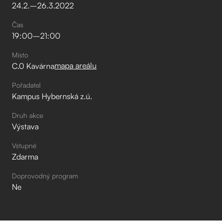
24
.
2
.
–⁠
26
.
3
.
2022
Čas
19:00
–⁠
21:00
Místo
mapa areálu
C.0 Kavárna
Pořadatel
Kampus Hybernská z.ú.
Druh akce
Výstava
Vstupné
Zdarma
Doprovodný program
Ne