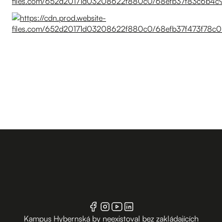
Kampus Hybernská by neexistoval bez zakládajících