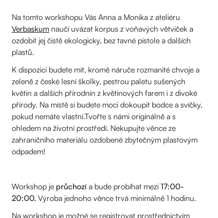
Na tomto workshopu Vás Anna a Monika z ateliéru
Verbaskum
naučí uvázat korpus z voňavých větviček a
ozdobit jej čistě ekologicky, bez tavné pistole a dalších
plastů.
K dispozici budete mít, kromě náruče rozmanité chvoje a
zeleně z české lesní školky, pestrou paletu sušených
květin a dalších přírodnin z květinových farem i z divoké
přírody. Na místě si budete moci dokoupit bodce a svíčky,
pokud nemáte vlastní.Tvořte s námi originálně a s
ohledem na životní prostředí. Nekupujte věnce ze
zahraničního materiálu ozdobené zbytečným plastovým
odpadem!
Workshop je
průchozí
a bude probíhat mezi
17:00-
20:00.
Výroba jednoho věnce trvá minimálně 1 hodinu.
Na workshop je možné se registrovat prostřednictvím