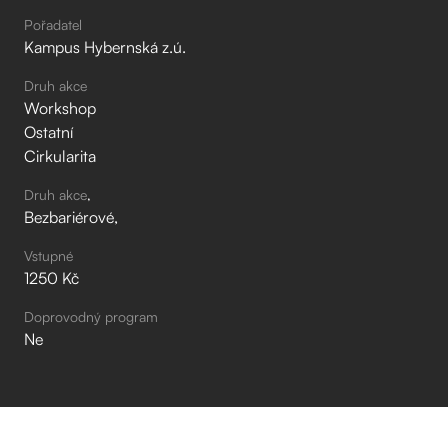
Pořadatel
Kampus Hybernská z.ú.
Druh akce
Workshop
Ostatní
Cirkularita
Druh akce
Bezbariérové
Vstupné
1250 Kč
Doprovodný program
Ne