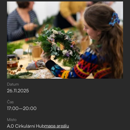
Datum
26
.
11
.
2025
Čas
17:00
–⁠
20:00
Místo
mapa areálu
A.0 Cirkulární Hub