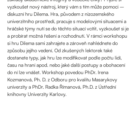
vyzkoušet nový nástroj, který vám s tím může pomoci –
diskuzní hru Dilema. Hra, původem z nizozemského
univerzitního prostředí, pracuje s modelovými situacemi a
hráčské týmy nutí se do těchto situací vcítit, vyzkoušet si je
a probírat možná řešení a rozhodnutí. V rámci workshopu
si hru Dilema sami zahrajete a zároveň nahlédnete do
způsobu jejího vedení. Od zkušených lektorek také
dostanete typy, jak hru lze modifikovat podle počtu lidí,
času na hraní apod. nebo jaké další postupy a obohacení
do ní lze vnášet. Workshop povedou PhDr. Irena
Kozmanová, Ph. D. z Odboru pro kvalitu Masarykovy
univerzity a PhDr. Radka Římanová, Ph.D. z Ústřední
knihovny Univerzity Karlovy.