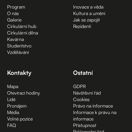
Program
Inovace a věda
O nás
Kultura a umění
Galerie
Jak se zapojit
Cirkulární hub
Rezidenti
Cirkulární dílna
Kavárna
Studentstvo
Vzdělávání
Kontakty
Ostatní
Mapa
GDPR
Otevírací hodiny
Návštěvní řád
Lidé
Cookies
Pronájem
Právo na informace
Média
Informace k právu na
Volné pozice
informace
FAQ
Přístupnost
Reklamační řád