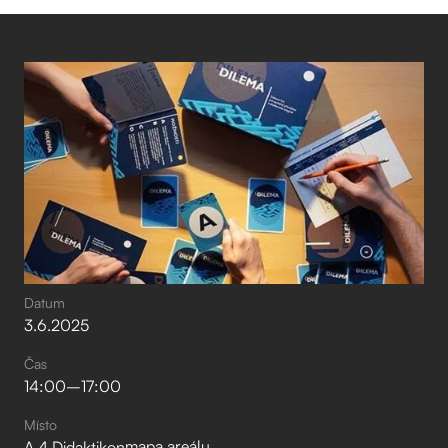
Datum
3
.
6
.
2025
Čas
14:00
–⁠
17:00
Místo
mapa areálu
A.4 Didaktikon