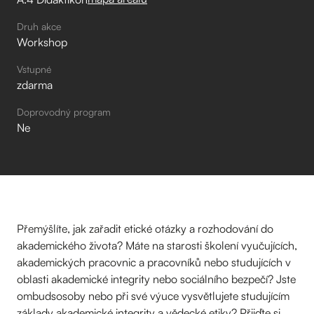
Druh akce
Workshop
Vstupné
zdarma
Doprovodný program
Ne
Přemýšlíte, jak zařadit etické otázky a rozhodování do
akademického života? Máte na starosti školení vyučujících,
akademických pracovnic a pracovníků nebo studujících v
oblasti akademické integrity nebo sociálního bezpečí? Jste
ombudsosoby nebo při své výuce vysvětlujete studujícím
základy akademické integrity a vědecké etiky? Přijďte si