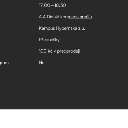
17:00
–⁠
18:30
A.4 Didaktikon
mapa areálu
Kampus Hybernská z.ú.
Přednášky
100 Kč v předprodeji
gram
Ne