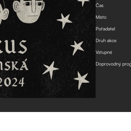
Čas
Místo
Pořadatel
Druh akce
Vstupné
Doprovodný pro