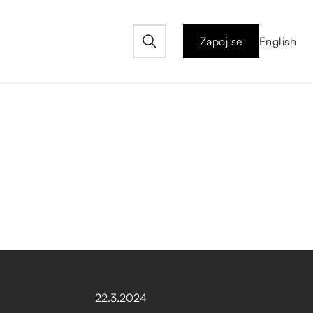
Zapoj se
English
22
.
3
.
2024