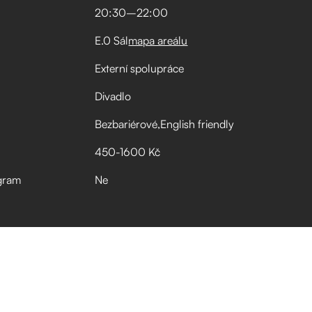
20:30
–⁠
22:00
E.0 Sál
mapa areálu
Externí spolupráce
Divadlo
Bezbariérové
English friendly
450-1600 Kč
gram
Ne