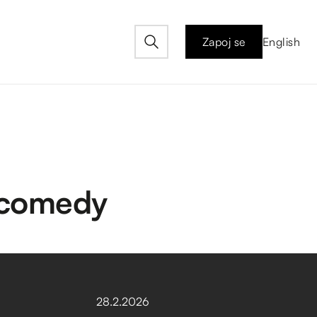
Zapoj se
English
 comedy
28
.
2
.
2026