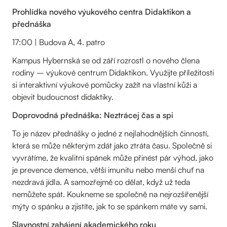
Prohlídka nového výukového centra Didaktikon a
přednáška
17:00 | Budova A, 4. patro
Kampus Hybernská se od září rozrostl o nového člena
rodiny – výukové centrum Didaktikon. Využijte příležitosti
si interaktivní výukové pomůcky zažít na vlastní kůži a
objevit budoucnost didaktiky.
Doprovodná přednáška: Neztrácej čas a spi
To je název přednášky o jedné z nejlahodnějších činností,
která se může některým zdát jako ztráta času. Společně si
vyvrátíme, že kvalitní spánek může přinést pár výhod, jako
je prevence demence, větší imunitu nebo menší chuť na
nezdravá jídla. A samozřejmě co dělat, když už teda
nemůžete spát. Koukneme se společně na nejrozšířenější
mýty o spánku a zjistíte, jak to se spánkem máte vy sami.
Slavnostní zahájení akademického roku