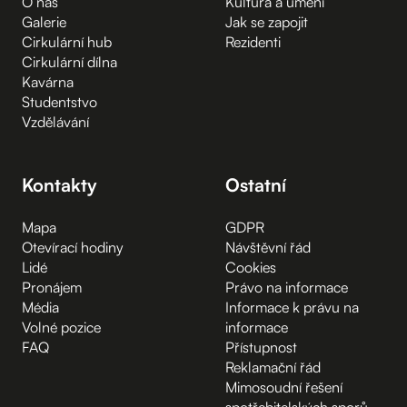
O nás
Kultura a umění
Galerie
Jak se zapojit
Cirkulární hub
Rezidenti
Cirkulární dílna
Kavárna
Studentstvo
Vzdělávání
Kontakty
Ostatní
Mapa
GDPR
Otevírací hodiny
Návštěvní řád
Lidé
Cookies
Pronájem
Právo na informace
Média
Informace k právu na
Volné pozice
informace
FAQ
Přístupnost
Reklamační řád
Mimosoudní řešení
spotřebitelských sporů