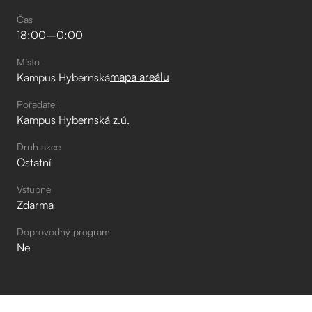
Čas
18:00
–⁠
0:00
Místo
mapa areálu
Kampus Hybernská
Pořadatel
Kampus Hybernská z.ú.
Druh akce
Ostatní
Vstupné
Zdarma
Doprovodný program
Ne