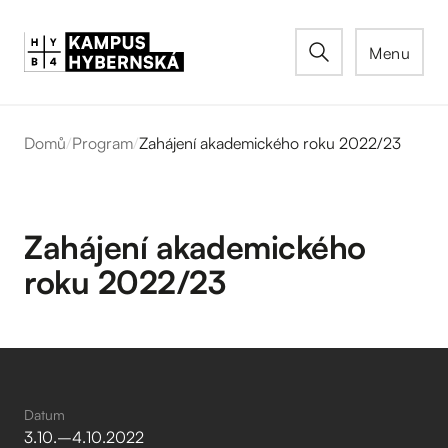
Menu
Domů
/
Program
/
Zahájení akademického roku 2022/23
Zahájení akademického
roku 2022/23
Datum
3
.
10
.
–⁠
4
.
10
.
2022