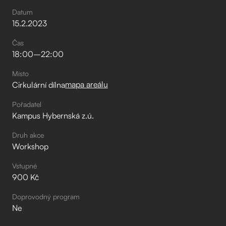
Datum
15
.
2
.
2023
Čas
18:00
–⁠
22:00
Místo
mapa areálu
Cirkulární dílna
Pořadatel
Kampus Hybernská z.ú.
Druh akce
Workshop
Vstupné
900 Kč
Doprovodný program
Ne