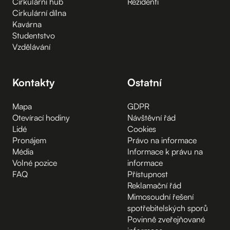
Cirkulární hub
Rezidenti
Cirkulární dílna
Kavárna
Studentstvo
Vzdělávání
Kontakty
Ostatní
Mapa
GDPR
Otevírací hodiny
Návštěvní řád
Lidé
Cookies
Pronájem
Právo na informace
Média
Informace k právu na
Volné pozice
informace
FAQ
Přístupnost
Reklamační řád
Mimosoudní řešení
spotřebitelských sporů
Povinně zveřejňované