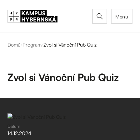
Menu
Domů
/
Program
/
Zvol si Vánoční Pub Quiz
Zvol si Vánoční Pub Quiz
Datum
14
.
12
.
2024