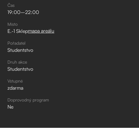
Čas
19:00
–⁠
22:00
Místo
mapa areálu
E.-1 Sklep
Pořadatel
Studentstvo
Druh akce
Studentstvo
Vstupné
zdarma
Doprovodný program
Ne