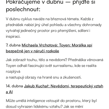
Pokračujeme v dubnu – přijďte si
poslechnout:
V dubnu cyklus naváže na březnová témata. Každá z
přednášek nabízí jiný úhel pohledu a všechny dohromady
vytvářejí jedinečný prostor pro přemýšlení, sdílení i
inspiraci.
7. dubna
Michaela Vrchotová: Toyen: Morálka spí
bezpečně jen v náruči rozkoše
Jak zobrazit touhu, tělo a nevědomí? Přednáška věnovaná
Toyen odhalí fascinující svět surrealismu, kde se realita
rozplývá
a nastupují obrazy na hraně snu a zkušenosti.
14. dubna
Jakub Kuchař: Nevědomí, terapeutický vztah
a AI
Může umělá inteligence vstoupit do prostoru, který byl
dosud vyhrazen lidskému vztahu? Jak se mění