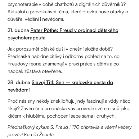
psychoterapie v době chatbotů a digitálních důvěrníků?
Aktuální a provokativní téma, které otevírá nové otázky o
důvěře, vědění i nevědomí.
21. dubna
Peter Pöthe: Freud v ordinaci dětského
psychoterapeuta
Jak porozumět dětské duši v dnešní složité době?
Přednáška nabídne citlivý i odborný pohled na to, co
Freudovy teorie znamenají v praxi práce s dětmi a co
naopak zůstává otevřené.
28. dubna
Slavoj Titl: Sen – královská cesta do
nevědomí
Proč nás sny někdy zneklidňují, jindy fascinují a vždy něco
říkají? Závěrečná přednáška vás provede světem snů jako
klíčem k hlubšímu pochopení sebe sama i druhých.
Přednáškový cyklus S. Freud | 170 připravila a všemi večery
provází Kamila Ženatá.