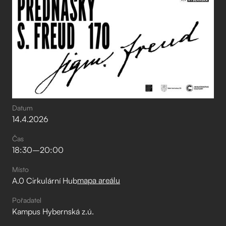
Datum
14
.
4
.
2026
Čas
18:30
–⁠
20:00
Místo
mapa areálu
A.0 Cirkulární Hub
Pořadatel
Kampus Hybernská z.ú.