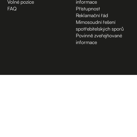
Volné pozice
informace
FAQ
Přístupnost
Reklamační řád
Mimosoudní řešení
spotřebitelských sporů
Povinně zveřejňované
informace
B.2 Půda
Vchod z ulice
D.1 Poradenské centrum
A.-1 Sklep
Kampus Hybernská
D.-1 Sklep
D.4 Sál
D.4 Podcastové studio