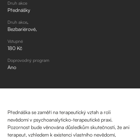
Druh akce
Přednášky
Druh akce
Bezbariérové
Vstupné
180 Kč
Doprovodný program
Ano
Přednáška se zaměří na terapeutický vztah a roli
nevědomí v psychoanalyticko-terapeutické praxi.
Pozornost bude věnována důsledkům skutečnosti, že ani
terapeut, vzhledem k existenci vlastního nevědomí,