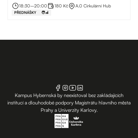
18:30
–⁠
20:00
180 Kč
A.0 Cirkulární Hub
PŘEDNÁŠKY
🧑‍🦽
Kampus Hybernská by neexistoval bez zakládajících
institucí a dlouhodobé podpory Magistrátu hlavního města
Prahy a Univerzity Karlovy.