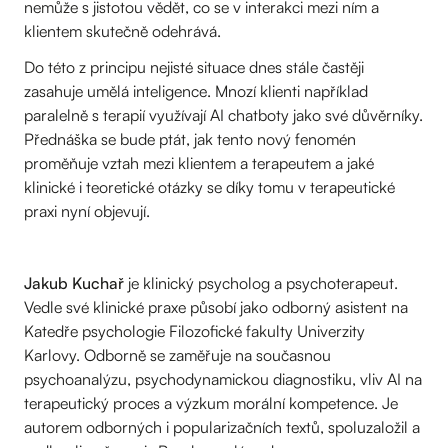
nemůže s jistotou vědět, co se v interakci mezi ním a
klientem skutečně odehrává.
Do této z principu nejisté situace dnes stále častěji
zasahuje umělá inteligence. Mnozí klienti například
paralelně s terapií využívají AI chatboty jako své důvěrníky.
Přednáška se bude ptát, jak tento nový fenomén
proměňuje vztah mezi klientem a terapeutem a jaké
klinické i teoretické otázky se díky tomu v terapeutické
praxi nyní objevují.
Jakub Kuchař
je klinický psycholog a psychoterapeut.
Vedle své klinické praxe působí jako odborný asistent na
Katedře psychologie Filozofické fakulty Univerzity
Karlovy. Odborně se zaměřuje na současnou
psychoanalýzu, psychodynamickou diagnostiku, vliv AI na
terapeutický proces a výzkum morální kompetence. Je
autorem odborných i popularizačních textů, spoluzaložil a