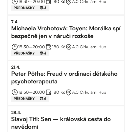
18:30
–⁠
20:00
180 Kč
A.0 Cirkulární Hub
PŘEDNÁŠKY
🧑‍🦽
7
.
4
.
Michaela Vrchotová: Toyen: Morálka spí
bezpečně jen v náruči rozkoše
18:30
–⁠
20:00
180 Kč
A.0 Cirkulární Hub
PŘEDNÁŠKY
🧑‍🦽
21
.
4
.
Peter Pöthe: Freud v ordinaci dětského
psychoterapeuta
18:30
–⁠
20:00
180 Kč
A.0 Cirkulární Hub
PŘEDNÁŠKY
🧑‍🦽
28
.
4
.
Slavoj Titl: Sen – královská cesta do
nevědomí