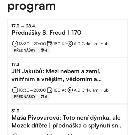
program
17
.
3
.
–⁠
28
.
4
.
Přednášky S. Freud︱170
18:30
–⁠
20:00
180 Kč
A.0 Cirkulární Hub
PŘEDNÁŠKY
🧑‍🦽
17
.
3
.
Jiří Jakubů: Mezi nebem a zemí,
vnitřním a vnějším, vědomím a
nevědomím
18:30
–⁠
20:00
180 Kč
A.0 Cirkulární Hub
PŘEDNÁŠKY
🧑‍🦽
31
.
3
.
Máša Pivovarová: Toto není dýmka, ale
Mozek dítěte | přednáška o splynutí snu
a skutečnosti v dílech surrealistů