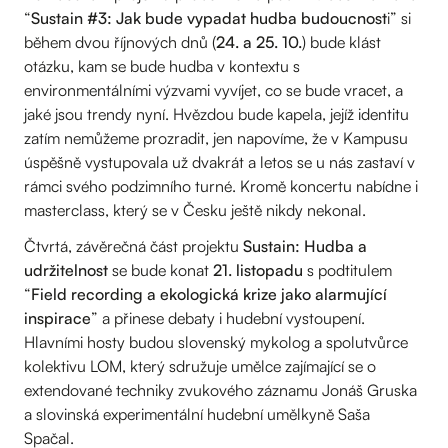
“
Sustain #3: Jak bude vypadat hudba budoucnost
i” si
během dvou říjnových dnů (
24. a 25. 10.
) bude klást
otázku, kam se bude hudba v kontextu s
environmentálními výzvami vyvíjet, co se bude vracet, a
jaké jsou trendy nyní. Hvězdou bude kapela, jejíž identitu
zatím nemůžeme prozradit, jen napovíme, že v Kampusu
úspěšně vystupovala už dvakrát a letos se u nás zastaví v
rámci svého podzimního turné. Kromě koncertu nabídne i
masterclass, který se v Česku ještě nikdy nekonal.
Čtvrtá, závěrečná část projektu
Sustain: Hudba a
udržitelnost
se bude konat
21. listopadu
s podtitulem
“
Field recording a ekologická krize jako alarmující
inspirace
” a přinese debaty i hudební vystoupení.
Hlavními hosty budou slovenský mykolog a spolutvůrce
kolektivu LOM, který sdružuje umělce zajímající se o
extendované techniky zvukového záznamu Jonáš Gruska
a slovinská experimentální hudební umělkyně Saša
Spačal.