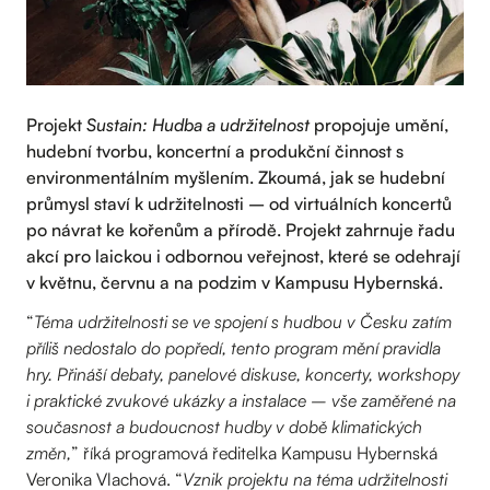
Projekt
Sustain: Hudba a udržitelnost
propojuje umění,
hudební tvorbu, koncertní a produkční činnost s
environmentálním myšlením. Zkoumá, jak se hudební
průmysl staví k udržitelnosti – od virtuálních koncertů
po návrat ke kořenům a přírodě. Projekt zahrnuje řadu
akcí pro laickou i odbornou veřejnost, které se odehrají
v květnu, červnu a na podzim v Kampusu Hybernská.
“
Téma udržitelnosti se ve spojení s hudbou v Česku zatím
příliš nedostalo do popředí, tento program mění pravidla
hry. Přináší debaty, panelové diskuse, koncerty, workshopy
i praktické zvukové ukázky a instalace – vše zaměřené na
současnost a budoucnost hudby v době klimatických
změn,
” říká programová ředitelka Kampusu Hybernská
Veronika Vlachová. “
Vznik projektu na téma udržitelnosti