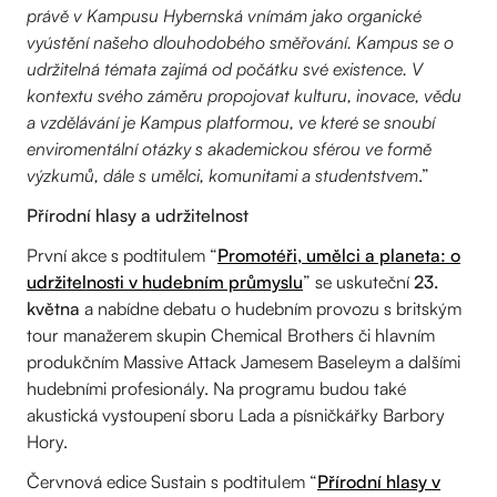
právě v Kampusu Hybernská vnímám jako organické
vyústění našeho dlouhodobého směřování. Kampus se o
udržitelná témata zajímá od počátku své existence. V
kontextu svého záměru propojovat kulturu, inovace, vědu
a vzdělávání je Kampus platformou, ve které se snoubí
enviromentální otázky s akademickou sférou ve formě
výzkumů, dále s umělci, komunitami a studentstvem
.”
Přírodní hlasy a udržitelnost
První akce s podtitulem “
Promotéři, umělci a planeta: o
udržitelnosti v hudebním průmyslu
” se uskuteční
23.
května
a nabídne debatu o hudebním provozu s britským
tour manažerem skupin Chemical Brothers či hlavním
produkčním Massive Attack Jamesem Baseleym a dalšími
hudebními profesionály. Na programu budou také
akustická vystoupení sboru Lada a písničkářky Barbory
Hory.
Červnová edice Sustain s podtitulem “
Přírodní hlasy v