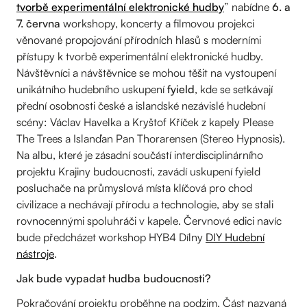
tvorbě experimentální elektronické hudby
” nabídne
6. a
7. června
workshopy, koncerty a filmovou projekci
věnované propojování přírodních hlasů s moderními
přístupy k tvorbě experimentální elektronické hudby.
Návštěvníci a návštěvnice se mohou těšit na vystoupení
unikátního hudebního uskupení
fyield
, kde se setkávají
přední osobnosti české a islandské nezávislé hudební
scény: Václav Havelka a Kryštof Kříček z kapely Please
The Trees a Islanďan Pan Thorarensen (Stereo Hypnosis).
Na albu, které je zásadní součástí interdisciplinárního
projektu Krajiny budoucnosti, zavádí uskupení fyield
posluchače na průmyslová místa klíčová pro chod
civilizace a nechávají přírodu a technologie, aby se stali
rovnocennými spoluhráči v kapele. Červnové edici navíc
bude předcházet workshop HYB4 Dílny
DIY Hudební
nástroje
.
Jak bude vypadat hudba budoucnosti?
Pokračování projektu proběhne na podzim. Část nazvaná