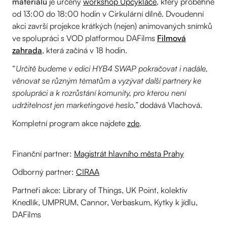
materiálů
je určený
workshop Upcykláče
, který proběhne
od 13:00 do 18:00 hodin v Cirkulární dílně. Dvoudenní
akci završí projekce krátkých (nejen) animovaných snímků
ve spolupráci s VOD platformou DAFilms
Filmová
zahrada
, která začíná v 18 hodin.
“
Určitě budeme v edici HYB4 SWAP pokračovat i nadále,
věnovat se různým tématům a vyzývat další partnery ke
spolupráci a k rozrůstání komunity, pro kterou není
udržitelnost jen marketingové heslo,”
dodává Vlachová.
Kompletní program akce najdete
zde
.
Finanční partner:
Magistrát hlavního města Prahy
Odborný partner:
CIRAA
Partneři akce: Library of Things, UK Point, kolektiv
Knedlík, UMPRUM, Cannor, Verbaskum, Kytky k jídlu,
DAFilms