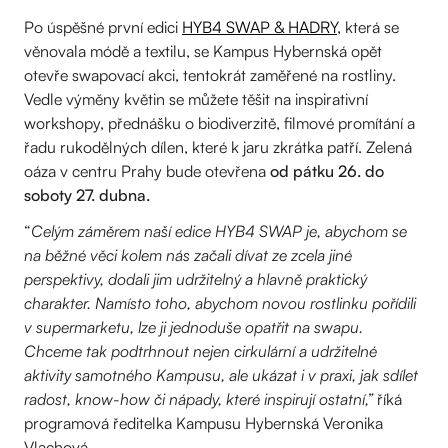
Po úspěšné první edici
HYB4 SWAP & HADRY
, která se
věnovala módě a textilu, se Kampus Hybernská opět
otevře swapovací akci, tentokrát zaměřené na rostliny.
Vedle výměny květin se můžete těšit na inspirativní
workshopy, přednášku o biodiverzitě, filmové promítání a
řadu rukodělných dílen, které k jaru zkrátka patří. Zelená
oáza v centru Prahy bude otevřena
od pátku 26. do
soboty 27. dubna.
“
Celým záměrem naší edice HYB4 SWAP je, abychom se
na běžné věci kolem nás začali dívat ze zcela jiné
perspektivy, dodali jim udržitelný a hlavně praktický
charakter. Namísto toho, abychom novou rostlinku pořídili
v supermarketu, lze ji jednoduše opatřit na swapu.
Chceme tak podtrhnout nejen cirkulární a udržitelné
aktivity samotného Kampusu, ale ukázat i v praxi, jak sdílet
radost, know-how či nápady, které inspirují ostatní,”
říká
programová ředitelka Kampusu Hybernská Veronika
Vlachová.