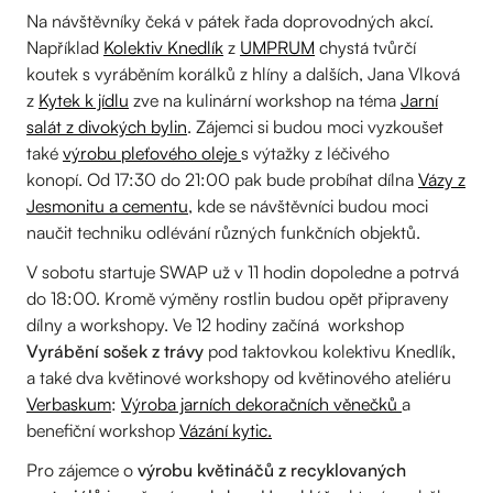
Na návštěvníky čeká v pátek řada doprovodných akcí.
Například
Kolektiv Knedlík
z
UMPRUM
chystá tvůrčí
koutek s vyráběním korálků z hlíny a dalších, Jana Vlková
z
Kytek k jídlu
zve na kulinární workshop na téma
Jarní
salát z divokých bylin
. Zájemci si budou moci vyzkoušet
také
výrobu pleťového oleje
s výtažky z léčivého
konopí. Od 17:30 do 21:00 pak bude probíhat dílna
Vázy z
Jesmonitu a cementu
, kde se návštěvníci budou moci
naučit techniku odlévání různých funkčních objektů.
V sobotu startuje SWAP už v 11 hodin dopoledne a potrvá
do 18:00. Kromě výměny rostlin budou opět připraveny
dílny a workshopy. Ve 12 hodiny začíná workshop
Vyrábění sošek z trávy
pod taktovkou kolektivu Knedlík,
a také dva květinové workshopy od květinového ateliéru
Verbaskum
:
Výroba jarních dekoračních věnečků
a
benefiční workshop
Vázání kytic.
Pro zájemce o
výrobu květináčů z recyklovaných