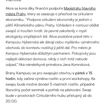
Akce se koná díky finanční podpoře
Magistrátu hlavního
města Prahy
, který se zasazuje o přechod na cirkulární
ekonomiku. “
Podpora cirkulární ekonomiky je jedním z
pilířů Klimatického plánu Prahy. Vzhledem k rostoucí oblibě
swapů si troufám tvrdit, že pevně zakořenily v mysli
ekologicky smýšlejících lidí. Akce podobné právě této v
Kampusu Hybernská ale dávají celou myšlenku výměnného
obchodu do kontextu rozšiřují ji ještě dál. Pro město je
Kampus Hybernská důležitým partnerem. Pokojovky jsou
nejlepší dekorací domova, nikdy z nich totiž nebude
odpad,”
říká náměstkyně primátora Jana Komrsková.
Brány Kampusu se pro swapující otevřou
v pátek v 15
hodin
, kdy začíná výměna rostlin a první workshopy. Ke
swapu bude možné donést 5 vlastních rostlin, případně
libovolný počet semínek a potřeb na pěstování. Swap
bude v prostorách Cirkulárního hubu přístupný až do
20:00.