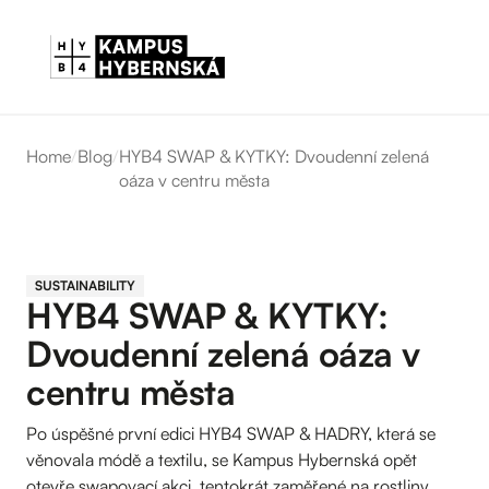
Home
/
Blog
/
HYB4 SWAP & KYTKY: Dvoudenní zelená
oáza v centru města
SUSTAINABILITY
HYB4 SWAP & KYTKY:
Dvoudenní zelená oáza v
centru města
Po úspěšné první edici HYB4 SWAP & HADRY, která se
věnovala módě a textilu, se Kampus Hybernská opět
otevře swapovací akci, tentokrát zaměřené na rostliny.