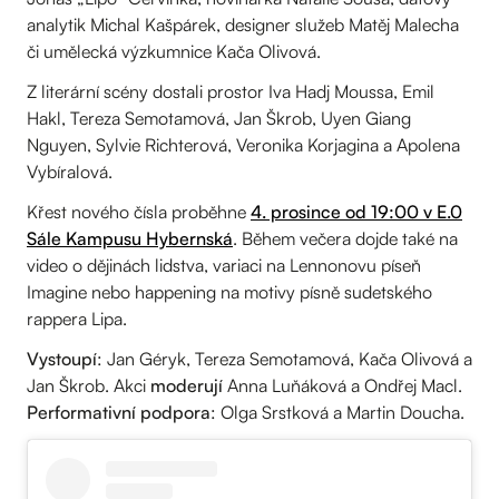
analytik Michal Kašpárek, designer služeb Matěj Malecha
či umělecká výzkumnice Kača Olivová.
Z literární scény dostali prostor Iva Hadj Moussa, Emil
Hakl, Tereza Semotamová, Jan Škrob, Uyen Giang
Nguyen, Sylvie Richterová, Veronika Korjagina a Apolena
Vybíralová.
Křest nového čísla proběhne
4. prosince od 19:00 v E.0
Sále Kampusu Hybernská
. Během večera dojde také na
video o dějinách lidstva, variaci na Lennonovu píseň
Imagine nebo happening na motivy písně sudetského
rappera Lipa.
Vystoupí
: Jan Géryk, Tereza Semotamová, Kača Olivová a
Jan Škrob. Akci
moderují
Anna Luňáková a Ondřej Macl.
Performativní podpora
: Olga Srstková a Martin Doucha.