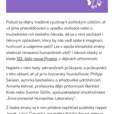
Pokud se dějiny tradičně využívají k politickým účelům, ať
už jsme přesvědčováni o úpadku civilizace nebo o
mučednické roli českého národa, dá se s nimi zacházet i
takovým způsobem, který by nás vedl spíše k imaginaci,
tvořivosti a vzájemné péči? Lze v epoše klimatické změny
sledovat renesanci humanitních věd? I takové otázky si
klade
122. číslo revue Prostor
o dějinách přítomnosti.
Najdete v něm texty zahraničních průkopnic a průkopníků
z této oblasti, ať už je to švýcarský foucaultovec Philipp
Sarasin, autorka bestselleru o středověké udržitelnosti
Annette Kehnel, profesorka dějin přítomnosti Reinhild
Kreis nebo Sverker Sörlin, spoluzakladatel stockholmské
„Environmental Humanities Laboratory“.
Z české strany se k nim přidává například sudetský rapper
Jonáš „Lipo“ Červinka, novinářka Natálie Sousa, datový