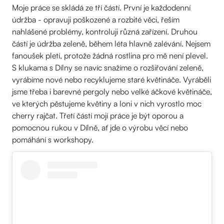
Moje práce se skládá ze tří částí. První je každodenní
údržba - opravuji poškozené a rozbité věci, řeším
nahlášené problémy, kontroluji různá zařízení. Druhou
částí je údržba zeleně, během léta hlavně zalévání. Nejsem
fanoušek pletí, protože žádná rostlina pro mě není plevel.
S klukama s Dílny se navíc snažíme o rozšiřování zeleně,
vyrábíme nové nebo recyklujeme staré květináče. Vyráběli
jsme třeba i barevné pergoly nebo velké áčkové květináče,
ve kterých pěstujeme květiny a loni v nich vyrostlo moc
cherry rajčat. Třetí částí mojí práce je být oporou a
pomocnou rukou v Dílně, ať jde o výrobu věcí nebo
pomáhání s workshopy.