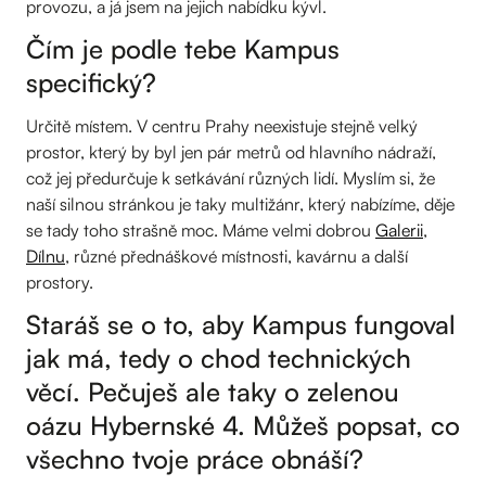
provozu, a já jsem na jejich nabídku kývl.
Čím je podle tebe Kampus
specifický?
Určitě místem. V centru Prahy neexistuje stejně velký
prostor, který by byl jen pár metrů od hlavního nádraží,
což jej předurčuje k setkávání různých lidí. Myslím si, že
naší silnou stránkou je taky multižánr, který nabízíme, děje
se tady toho strašně moc. Máme velmi dobrou
Galerii
,
Dílnu
, různé přednáškové místnosti, kavárnu a další
prostory.
Staráš se o to, aby Kampus fungoval
jak má, tedy o chod technických
věcí. Pečuješ ale taky o zelenou
oázu Hybernské 4. Můžeš popsat, co
všechno tvoje práce obnáší?