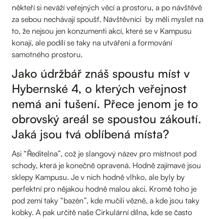
někteří si neváží veřejných věcí a prostoru, a po návštěvě
za sebou nechávají spoušť. Návštěvníci by měli myslet na
to, že nejsou jen konzumenti akcí, které se v Kampusu
konají, ale podílí se taky na utváření a formování
samotného prostoru.
Jako údržbář znáš spoustu míst v
Hybernské 4, o kterých veřejnost
nemá ani tušení. Přece jenom je to
obrovský areál se spoustou zákoutí.
Jaká jsou tvá oblíbená místa?
Asi “Ředitelna”, což je slangový název pro místnost pod
schody, která je konečně opravená. Hodně zajímavé jsou
sklepy Kampusu. Je v nich hodně vlhko, ale byly by
perfektní pro nějakou hodně malou akci. Kromě toho je
pod zemí taky “bazén”, kde mučili vězně, a kde jsou taky
kobky. A pak určitě naše Cirkulární dílna, kde se často