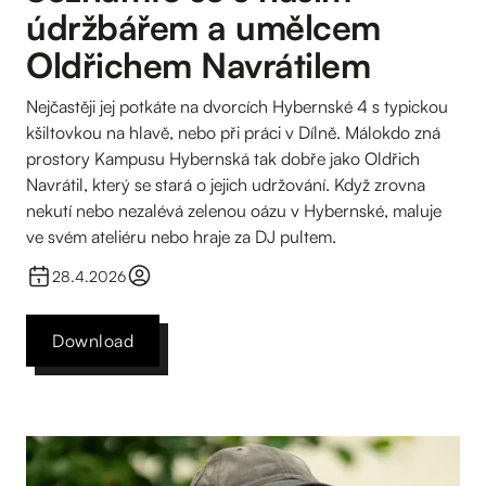
údržbářem a umělcem
Oldřichem Navrátilem
Nejčastěji jej potkáte na dvorcích Hybernské 4 s typickou
kšiltovkou na hlavě, nebo při práci v Dílně. Málokdo zná
prostory Kampusu Hybernská tak dobře jako Oldřich
Navrátil, který se stará o jejich udržování. Když zrovna
nekutí nebo nezalévá zelenou oázu v Hybernské, maluje
ve svém ateliéru nebo hraje za DJ pultem.
28.4.2026
Download