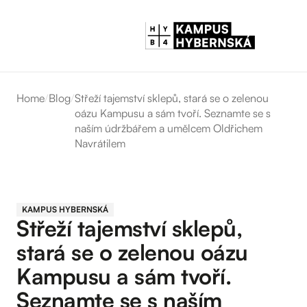
Home
/
Blog
/
Střeží tajemství sklepů, stará se o zelenou
oázu Kampusu a sám tvoří. Seznamte se s
naším údržbářem a umělcem Oldřichem
Navrátilem
KAMPUS HYBERNSKÁ
Střeží tajemství sklepů,
stará se o zelenou oázu
Kampusu a sám tvoří.
Seznamte se s naším