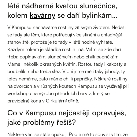
létě nádherně kvetou slunečnice,
kolem
kavárny
se daří bylinkám…
V Kampusu necháváme rostliny žít svým životem. Nedaří
se tady ale těm, které potřebují více stínění a chladnější
stanoviště, protože je to tady v létě hodně vyhřáté.
Každým rokem je skladba rostlin jiná. Velmi se zde daří
třeba popínavkám, slunečnicím nebo chilli papričkám.
Máme i několik okrasných květin. Rostou tady i kakosty a
boubelík, nebo třeba sléz. Vloni jsme měli taky jahody, ty
letos nemáme, zato máme chilli papričky. Některé rostliny
na dvorcích a v různých koutech Kampusu se využívají při
workshopu na výrobu přírodních barviv, který se
pravidelně koná v
Cirkulární dílně
.
Co v Kampusu nejčastěji opravuješ,
jaké problémy řešíš?
Některé věci se stále opakují. Podle mě to souvisí s tím, že