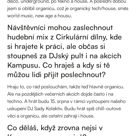
disco, underground, po tekno a house. A poslední dobou
jsem si oblíbil organicu, což je organický tech/house, směs
world music, new age a housu.
Návštěvníci mohou zaslechnout
hudební mix z Cirkulární dílny, kde
si hrajete k práci, ale občas si
stoupneš za DJský pult i na akcích
Kampusu. Co hraješ a kdy si tě
můžou lidi přijít poslechnout?
Hraju to, co rád poslouchám, takže teď hlavně organicu.
Ale na pozdějších večerních akcích dojde často i na
techno. A hrát budu 15. srpna v rámci vystoupení našeho
uskupení DJ Sady Kolektiv. Budu hrát spíš chill-outové
věci a organicu, ale ostatní zahrají i house.
Co děláš, když zrovna nejsi v