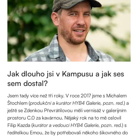
Jak dlouho jsi v Kampusu a jak ses
sem dostal?
Jsem tady více než tři roky. V roce 2017 jsme s Michalem
Štochlem (
produkční a kurátor HYB4 Galerie, pozn. red.
) a
ještě se Zdenkou Převrátilovou měli vernisáž v galerijním
prostoru C.0 za kavárnou. Nějaký rok na to mě oslovil
Filip Kazda (
kurátor a vedoucí HYB4 Galerie, pozn. red.
) s
ředitelkou Emou, že by potřebovali někoho šikovného do