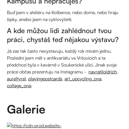
Kampusu a nepracuješ?
Buď jsem v ateliéru na Kolbence, nebo doma, nebo hraju
šipky, anebo jsem na cyklovýletě.
A kde můžou lidi zahlédnout tvou
práci, chystáš teď nějakou výstavu?
Já zas tak často nevystavuju, každý rok mívám jednu.
Poslední jsem měl v antikvariátu ve Vršovicích a ta
předchozí byla v kavárně v Soukenické ulici. Jinak svoje
práce občas prezentuju na Instagramu -
navratiloldrich
,
aureltyrel
,
playingpostcards
,
art_upcycling_ona
,
collage_ona
.
Galerie