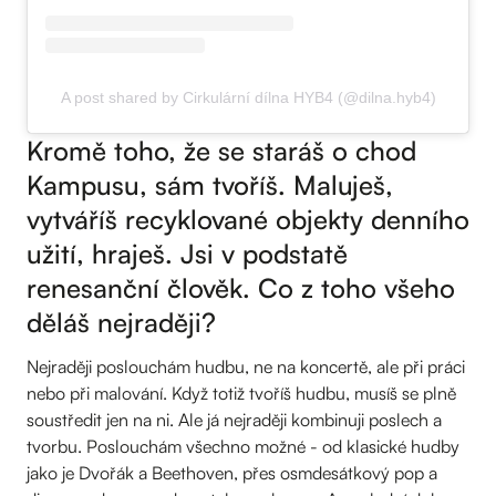
A post shared by Cirkulární dílna HYB4 (@dilna.hyb4)
Kromě toho, že se staráš o chod
Kampusu, sám tvoříš. Maluješ,
vytváříš recyklované objekty denního
užití, hraješ. Jsi v podstatě
renesanční člověk. Co z toho všeho
děláš nejraději?
Nejraději poslouchám hudbu, ne na koncertě, ale při práci
nebo při malování. Když totiž tvoříš hudbu, musíš se plně
soustředit jen na ni. Ale já nejraději kombinuji poslech a
tvorbu. Poslouchám všechno možné - od klasické hudby
jako je Dvořák a Beethoven, přes osmdesátkový pop a