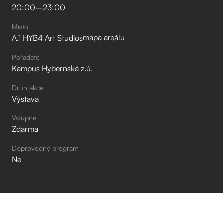
20:00
–⁠
23:00
Místo
mapa areálu
A.1 HYB4 Art Studios
Pořadatel
Kampus Hybernská z.ú.
Druh akce
Výstava
Vstupné
Zdarma
Doprovodný program
Ne