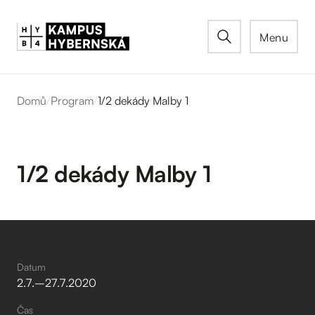
Menu
Domů
/
Program
/
1/2 dekády Malby 1
1/2 dekády Malby 1
Datum
2
.
7
.
–⁠
27
.
7
.
2020
Čas