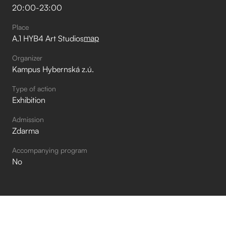
20:00
-
23:00
Place
map
A.1 HYB4 Art Studios
Organizer
Kampus Hybernská z.ú.
Type of action
Exhibition
Admission
Zdarma
Accompanying program
No