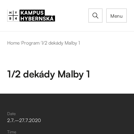
Menu
Home
/
Program
/
1/2 dekády Malby 1
1/2 dekády Malby 1
Date
2
.
7
.
–⁠
27
.
7
.
2020
Time