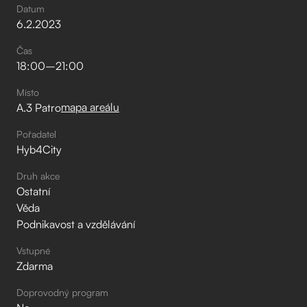
Datum
6
.
2
.
2023
Čas
18:00
–⁠
21:00
Místo
mapa areálu
A.3 Patro
Pořadatel
Hyb4City
Druh akce
Ostatní
Věda
Podnikavost a vzdělávání
Vstupné
Zdarma
Doprovodný program