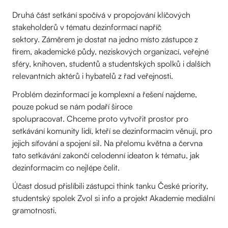
Druhá část setkání spočívá v propojování klíčových
stakeholderů v tématu dezinformací napříč
sektory. Záměrem je dostat na jedno místo zástupce z
firem, akademické půdy, neziskových organizací, veřejné
sféry, knihoven, studentů a studentských spolků i dalších
relevantních aktérů i hybatelů z řad veřejnosti.
Problém dezinformací je komplexní a řešení najdeme,
pouze pokud se nám podaří široce
spolupracovat. Chceme proto vytvořit prostor pro
setkávání komunity lidí, kteří se dezinformacím věnují, pro
jejich síťování a spojení sil. Na přelomu května a června
tato setkávání zakončí celodenní ideaton k tématu, jak
dezinformacím co nejlépe čelit.
Účast dosud přislíbili zástupci think tanku České priority,
studentský spolek Zvol si info a projekt Akademie mediální
gramotnosti.