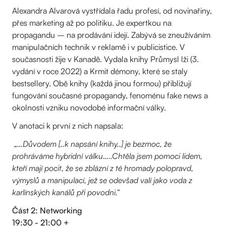
Alexandra Alvarová vystřídala řadu profesí, od novinařiny,
přes marketing až po politiku. Je expertkou na
propagandu – na prodávání idejí. Zabývá se zneužíváním
manipulačních technik v reklamě i v publicistice. V
současnosti žije v Kanadě. Vydala knihy Průmysl lži (3.
vydání v roce 2022) a Krmit démony, které se staly
bestsellery. Obě knihy (každá jinou formou) přibližují
fungování současné propagandy, fenoménu fake news a
okolnosti vzniku novodobé informační války.
V anotaci k první z nich napsala:
„…Důvodem [..k napsání knihy..] je bezmoc, že
prohráváme hybridní válku…..Chtěla jsem pomoci lidem,
kteří mají pocit, že se zblázní z té hromady polopravd,
výmyslů a manipulací, jež se odevšad valí jako voda z
karlínských kanálů při povodni.“
Část 2: Networking
19:30 - 21:00 +