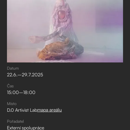
Datum
22
.
6
.
–⁠
29
.
7
.
2025
Čas
15:00
–⁠
18:00
Místo
mapa areálu
D.0 Artivist Lab
Pořadatel
Externí spolupráce