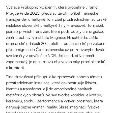
Výstava Průkopnictvo identit, která proběhne v rámci
Prague Pride 2025
, představí životní příběh německé
transgender umělkyně Toni Ebel prostřednictvím autorské
instalace slovenské umělkyně Tiny Hrevušové. Toni Ebel,
jedna z prvních trans žen, které podstoupily chirurgickou
změnu pohlaví v institutu Magnuse Hirschfelda, zažila
dramatické události 20. století – od nacistické perzekuce
přes emigraci do Československa až po znovuvybudování
své kariéry v poválečné NDR. Její osud, dříve téměř
zapomenutý, je dnes znovu objevován díky práci historiků
a kurátorů.
Tina Hrevušová přistupuje ke zpracování tohoto tématu
prostřednictvím instalace, která dekonstruuje lidskou
identitu a transformuje ji do emocionálně nabitých
metaforických obrazů. Ve své tvorbě kombinuje kresbu,
keramiku, sochu i performance a vytváří prostředí, která
narušují běžné vnímání reality. Skrze imaginaci, fyzické