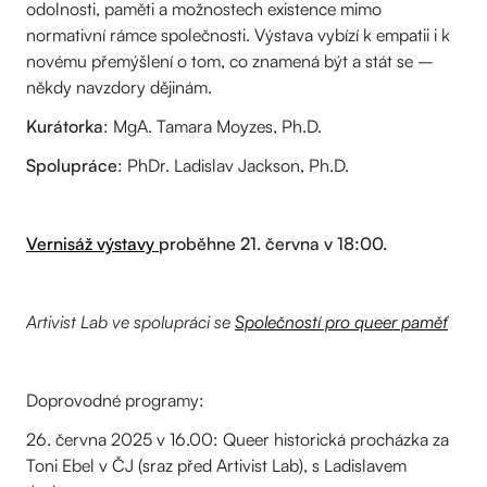
odolnosti, paměti a možnostech existence mimo
normativní rámce společnosti. Výstava vybízí k empatii i k
novému přemýšlení o tom, co znamená být a stát se –
někdy navzdory dějinám.
Kurátorka
: MgA. Tamara Moyzes, Ph.D.
Spolupráce
: PhDr. Ladislav Jackson, Ph.D.
Vernisáž výstavy
proběhne 21. června v 18:00.
Artivist Lab ve spolupráci se
Společností pro queer paměť
Doprovodné programy:
26. června 2025 v 16.00: Queer historická procházka za
Toni Ebel v ČJ (sraz před Artivist Lab), s Ladislavem