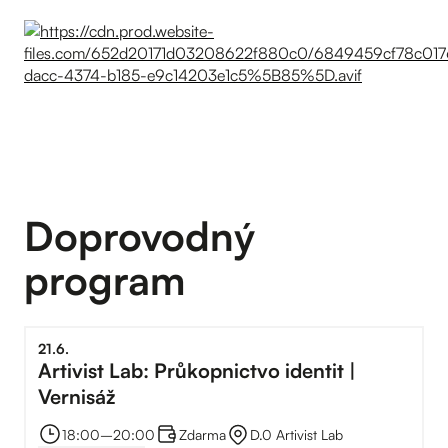
Doprovodný
program
21
.
6
.
Artivist Lab: Průkopnictvo identit |
Vernisáž
18:00
–⁠
20:00
Zdarma
D.0 Artivist Lab