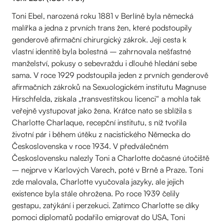
Toni Ebel, narozená roku 1881 v Berlíně byla německá
malířka a jedna z prvních trans žen, které podstoupily
genderově afirmační chirurgický zákrok. Její cesta k
vlastní identitě byla bolestná – zahrnovala nešťastné
manželství, pokusy o sebevraždu i dlouhé hledání sebe
sama. V roce 1929 podstoupila jeden z prvních genderově
afirmačních zákroků na Sexuologickém institutu Magnuse
Hirschfelda, získala „transvestitskou licenci“ a mohla tak
veřejně vystupovat jako žena. Krátce nato se sblížila s
Charlotte Charlaque, recepční institutu, s níž tvořila
životní pár i během útěku z nacistického Německa do
Československa v roce 1934. V předválečném
Československu nalezly Toni a Charlotte dočasné útočiště
– nejprve v Karlových Varech, poté v Brně a Praze. Toni
zde malovala, Charlotte vyučovala jazyky, ale jejich
existence byla stále ohrožena. Po roce 1939 čelily
gestapu, zatýkání i perzekuci. Zatímco Charlotte se díky
pomoci diplomatů podařilo emigrovat do USA, Toni