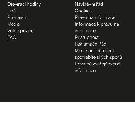
Otevírací hodiny
Návštěvní řád
Lidé
Cookies
Pronájem
Právo na informace
Média
Informace k právu na
Volné pozice
informace
FAQ
Přístupnost
Reklamační řád
Mimosoudní řešení
spotřebitelských sporů
Povinně zveřejňované
informace
B.2 Půda
Vchod z ulice
D.1 Poradenské centrum
A.-1 Sklep