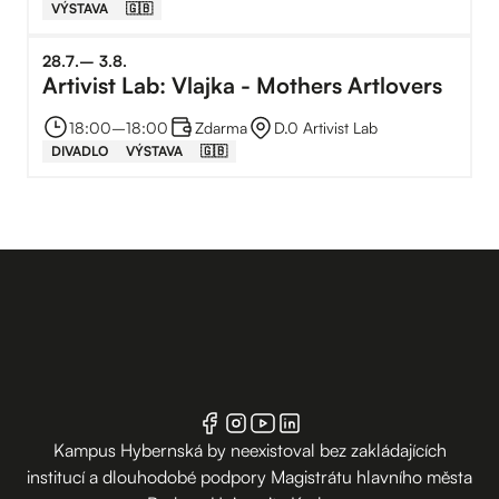
VÝSTAVA
🇬🇧
28
.
7
.
–⁠
3
.
8
.
Artivist Lab: Vlajka - Mothers Artlovers
18:00
–⁠
18:00
Zdarma
D.0 Artivist Lab
DIVADLO
VÝSTAVA
🇬🇧
Kampus Hybernská by neexistoval bez zakládajících
institucí a dlouhodobé podpory Magistrátu hlavního města