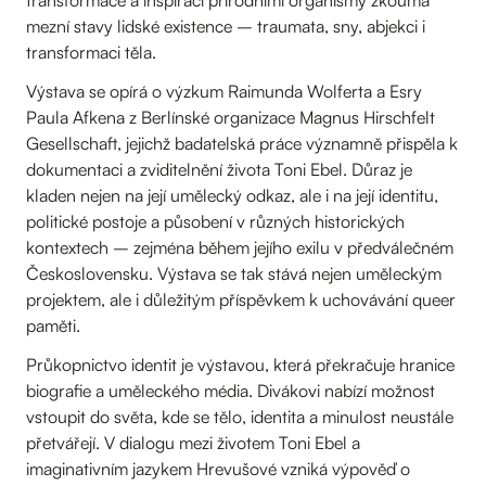
transformace a inspiraci přírodními organismy zkoumá
mezní stavy lidské existence – traumata, sny, abjekci i
transformaci těla.
Výstava se opírá o výzkum Raimunda Wolferta a Esry
Paula Afkena z Berlínské organizace Magnus Hirschfelt
Gesellschaft, jejichž badatelská práce významně přispěla k
dokumentaci a zviditelnění života Toni Ebel. Důraz je
kladen nejen na její umělecký odkaz, ale i na její identitu,
politické postoje a působení v různých historických
kontextech – zejména během jejího exilu v předválečném
Československu. Výstava se tak stává nejen uměleckým
projektem, ale i důležitým příspěvkem k uchovávání queer
paměti.
Průkopnictvo identit je výstavou, která překračuje hranice
biografie a uměleckého média. Divákovi nabízí možnost
vstoupit do světa, kde se tělo, identita a minulost neustále
přetvářejí. V dialogu mezi životem Toni Ebel a
imaginativním jazykem Hrevušové vzniká výpověď o