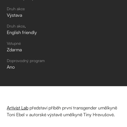
Druh akce
Výstava
Druh akce
English friendly
Vstupné
Zdarma
Doprovodný program
Ano
Artivist Lab
představí příběh první transgender umělkyně
Toni Ebel v autorské výstavě umělkyně Tiny Hrevušové.