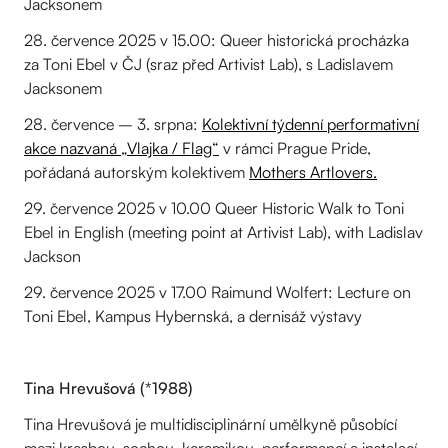
Jacksonem
28. července 2025 v 15.00: Queer historická procházka
za Toni Ebel v ČJ (sraz před Artivist Lab), s Ladislavem
Jacksonem
28. července – 3. srpna:
Kolektivní týdenní performativní
akce nazvaná „Vlajka / Flag“
v rámci Prague Pride,
pořádaná autorským kolektivem
Mothers Artlovers.
29. července 2025 v 10.00 Queer Historic Walk to Toni
Ebel in English (meeting point at Artivist Lab), with Ladislav
Jackson
29. července 2025 v 17.00 Raimund Wolfert: Lecture on
Toni Ebel, Kampus Hybernská, a dernisáž výstavy
Tina Hrevušová (*1988)
Tina Hrevušová je multidisciplinární umělkyně působící