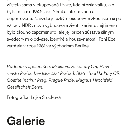
zůstala sama v okupované Praze, kde přežila válku, ale
byla po roce 1945 jako Němka internována a
deportována. Navzdory těžkým osudovým zkouškám si po
válce v NDR znovu vybudovala život i kariéru. Její jméno
bylo dlouho zapomenuto, ale její příběh zůstává silným
svědectvím o odvaze, identitě a houževnatosti. Toni Ebel
zemřela v roce 1961 ve východním Berlíně.
Podpora a spolupráce: Ministerstvo kultury ČR, Hlavní
město Praha, Městská část Praha 1, Státní fond kultury ČR,
Goethe Institut Prag, Prague Pride, Magnus Hirschfeld
Gesellschaft Berlín.
Fotografka: Lujza Stopková
Galerie