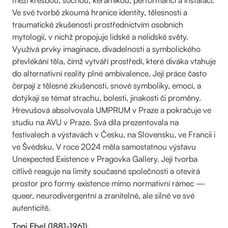
mezi kresbou, sochou, keramikou, performancí a instalací.
Ve své tvorbě zkoumá hranice identity, tělesnosti a
traumatické zkušenosti prostřednictvím osobních
mytologií, v nichž propojuje lidské a nelidské světy.
Využívá prvky imaginace, divadelnosti a symbolického
převlékání těla, čímž vytváří prostředí, které diváka vtahuje
do alternativní reality plné ambivalence. Její práce často
čerpají z tělesné zkušenosti, snové symboliky, emocí, a
dotýkají se témat strachu, bolesti, jinakosti či proměny.
Hrevušová absolvovala UMPRUM v Praze a pokračuje ve
studiu na AVU v Praze. Svá díla prezentovala na
festivalech a výstavách v Česku, na Slovensku, ve Francii i
ve Švédsku. V roce 2024 měla samostatnou výstavu
Unexpected Existence v Pragovka Gallery. Její tvorba
citlivě reaguje na limity současné společnosti a otevírá
prostor pro formy existence mimo normativní rámec —
queer, neurodivergentní a zranitelné, ale silné ve své
autenticitě.
Toni Ebel (1881-1961)