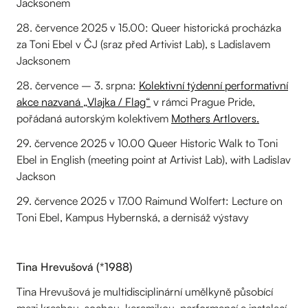
Jacksonem
28. července 2025 v 15.00: Queer historická procházka
za Toni Ebel v ČJ (sraz před Artivist Lab), s Ladislavem
Jacksonem
28. července – 3. srpna:
Kolektivní týdenní performativní
akce nazvaná „Vlajka / Flag“
v rámci Prague Pride,
pořádaná autorským kolektivem
Mothers Artlovers.
29. července 2025 v 10.00 Queer Historic Walk to Toni
Ebel in English (meeting point at Artivist Lab), with Ladislav
Jackson
29. července 2025 v 17.00 Raimund Wolfert: Lecture on
Toni Ebel, Kampus Hybernská, a dernisáž výstavy
Tina Hrevušová (*1988)
Tina Hrevušová je multidisciplinární umělkyně působící