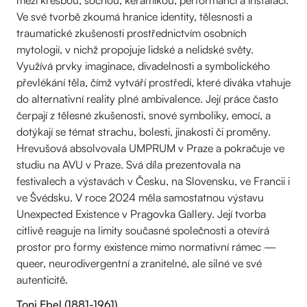
mezi kresbou, sochou, keramikou, performancí a instalací.
Ve své tvorbě zkoumá hranice identity, tělesnosti a
traumatické zkušenosti prostřednictvím osobních
mytologií, v nichž propojuje lidské a nelidské světy.
Využívá prvky imaginace, divadelnosti a symbolického
převlékání těla, čímž vytváří prostředí, které diváka vtahuje
do alternativní reality plné ambivalence. Její práce často
čerpají z tělesné zkušenosti, snové symboliky, emocí, a
dotýkají se témat strachu, bolesti, jinakosti či proměny.
Hrevušová absolvovala UMPRUM v Praze a pokračuje ve
studiu na AVU v Praze. Svá díla prezentovala na
festivalech a výstavách v Česku, na Slovensku, ve Francii i
ve Švédsku. V roce 2024 měla samostatnou výstavu
Unexpected Existence v Pragovka Gallery. Její tvorba
citlivě reaguje na limity současné společnosti a otevírá
prostor pro formy existence mimo normativní rámec —
queer, neurodivergentní a zranitelné, ale silné ve své
autenticitě.
Toni Ebel (1881-1961)