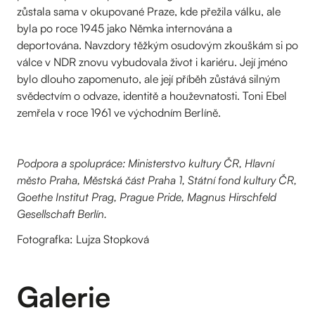
zůstala sama v okupované Praze, kde přežila válku, ale
byla po roce 1945 jako Němka internována a
deportována. Navzdory těžkým osudovým zkouškám si po
válce v NDR znovu vybudovala život i kariéru. Její jméno
bylo dlouho zapomenuto, ale její příběh zůstává silným
svědectvím o odvaze, identitě a houževnatosti. Toni Ebel
zemřela v roce 1961 ve východním Berlíně.
Podpora a spolupráce: Ministerstvo kultury ČR, Hlavní
město Praha, Městská část Praha 1, Státní fond kultury ČR,
Goethe Institut Prag, Prague Pride, Magnus Hirschfeld
Gesellschaft Berlín.
Fotografka: Lujza Stopková
Galerie