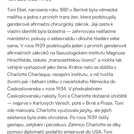
Toni Ebel, narozená roku 1881 v Berlíně byla německá
malířka a jedna z prvních trans žen, které podstoupily
genderově afirmační chirurgický zákrok. Její cesta k
vlastní identitě byla bolestná – zahrnovala nešťastné
manželství, pokusy o sebevraždu i dlouhé hledání sebe
sama. V roce 1929 podstoupila jeden z prvních genderově
afirmačních zákroků na Sexuologickém institutu Magnuse
Hirschfelda, získala „transvestitskou licenci“ a mohla tak
veřejně vystupovat jako žena. Krátce nato se sblížila s
Charlotte Charlaque, recepční institutu, s níž tvořila
životní pár i během útěku z nacistického Německa do
Československa v roce 1934. V předválečném
Československu nalezly Toni a Charlotte dočasné útočiště
– nejprve v Karlových Varech, poté v Brně a Praze. Toni
zde malovala, Charlotte vyučovala jazyky, ale jejich
existence byla stále ohrožena. Po roce 1939 čelily
gestapu, zatýkání i perzekuci. Zatímco Charlotte se díky
pomoci diplomatů podařilo emigrovat do USA, Toni