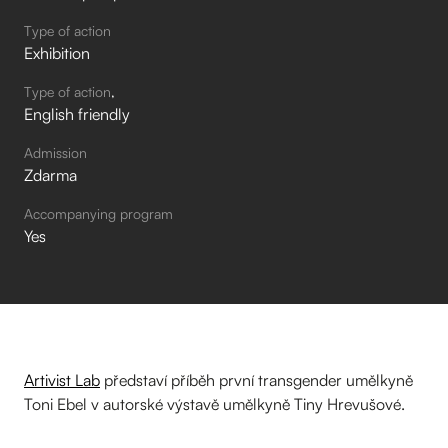
Type of action
Exhibition
Type of action
English friendly
Admission
Zdarma
Accompanying program
Yes
Artivist Lab
představí příběh první transgender umělkyně
Toni Ebel v autorské výstavě umělkyně Tiny Hrevušové.