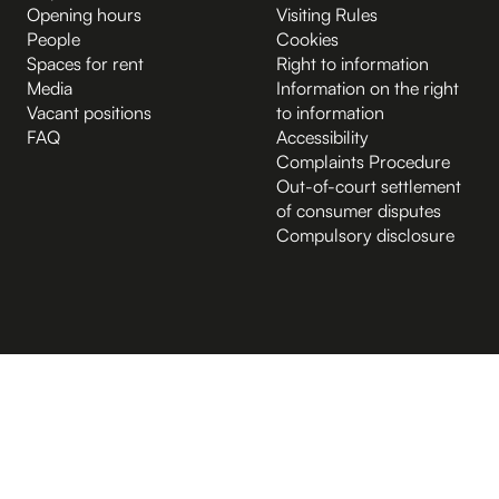
Opening hours
Visiting Rules
People
Cookies
Spaces for rent
Right to information
Media
Information on the right
Vacant positions
to information
FAQ
Accessibility
Complaints Procedure
Out-of-court settlement
of consumer disputes
Compulsory disclosure
B.2 Půda
Entrance from the Hybernská street
A.-1 Sklep
D.-1 Sklep
D.4 Podcastové studio