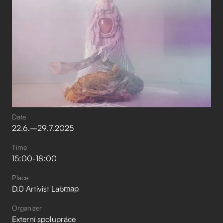
Date
22
.
6
.
–⁠
29
.
7
.
2025
Time
15:00
-
18:00
Place
map
D.0 Artivist Lab
Organizer
Externí spolupráce