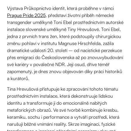
Výstava Průkopnictvo identit, která proběhne v rámci
Prague Pride 2025
, představí životní příběh německé
transgender umělkyně Toni Ebel prostřednictvím autorské
instalace slovenské umělkyně Tiny Hrevušové. Toni Ebel,
jedna z prvních trans žen, které podstoupily chirurgickou
změnu pohlaví v institutu Magnuse Hirschfelda, zažila
dramatické události 20. století – od nacistické perzekuce
přes emigraci do Československa až po znovuvybudování
své kariéry v poválečné NDR. Její osud, dříve téměř
zapomenutý, je dnes znovu objevován díky práci historiků
a kurátorů.
Tina Hrevušová přistupuje ke zpracování tohoto tématu
prostřednictvím instalace, která dekonstruuje lidskou
identitu a transformuje ji do emocionálně nabitých
metaforických obrazů. Ve své tvorbě kombinuje kresbu,
keramiku, sochu i performance a vytváří prostředí, která
narušují běžné vnímání reality. Skrze imaginaci, fyzické