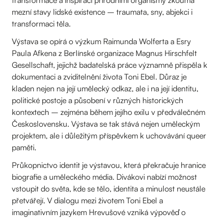
transformace a inspiraci přírodními organismy zkoumá
mezní stavy lidské existence – traumata, sny, abjekci i
transformaci těla.
Výstava se opírá o výzkum Raimunda Wolferta a Esry
Paula Afkena z Berlínské organizace Magnus Hirschfelt
Gesellschaft, jejichž badatelská práce významně přispěla k
dokumentaci a zviditelnění života Toni Ebel. Důraz je
kladen nejen na její umělecký odkaz, ale i na její identitu,
politické postoje a působení v různých historických
kontextech – zejména během jejího exilu v předválečném
Československu. Výstava se tak stává nejen uměleckým
projektem, ale i důležitým příspěvkem k uchovávání queer
paměti.
Průkopnictvo identit je výstavou, která překračuje hranice
biografie a uměleckého média. Divákovi nabízí možnost
vstoupit do světa, kde se tělo, identita a minulost neustále
přetvářejí. V dialogu mezi životem Toni Ebel a
imaginativním jazykem Hrevušové vzniká výpověď o