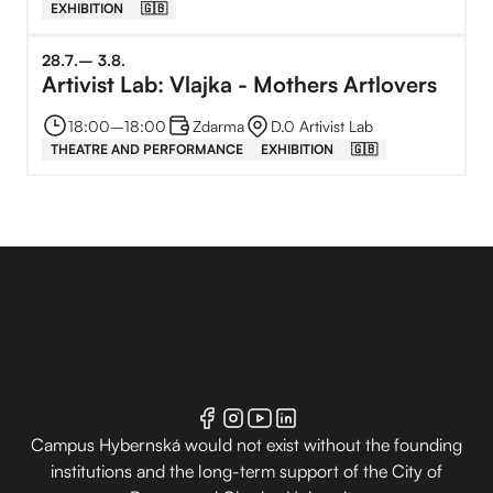
EXHIBITION
🇬🇧
28
.
7
.
–⁠
3
.
8
.
Artivist Lab: Vlajka - Mothers Artlovers
18:00
–⁠
18:00
Zdarma
D.0 Artivist Lab
THEATRE AND PERFORMANCE
EXHIBITION
🇬🇧
Campus Hybernská would not exist without the founding
institutions and the long-term support of the City of