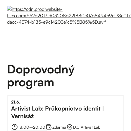
Doprovodný
program
21
.
6
.
Artivist Lab: Průkopnictvo identit |
Vernisáž
18:00
–⁠
20:00
Zdarma
D.0 Artivist Lab