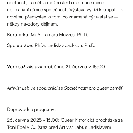
odolnosti, paměti a možnostech existence mimo
normativní rámce společnosti. Výstava vybízí k empatii i k
novému přemýšlení o tom, co znamená být a stát se –
někdy navzdory dějinám.
Kurátorka
: MgA. Tamara Moyzes, Ph.D.
Spolupráce
: PhDr. Ladislav Jackson, Ph.D.
Vernisáž výstavy
proběhne 21. června v 18:00.
Artivist Lab ve spolupráci se
Společností pro queer paměť
Doprovodné programy:
26. června 2025 v 16.00: Queer historická procházka za
Toni Ebel v ČJ (sraz před Artivist Lab), s Ladislavem