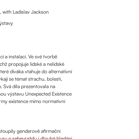
, with Ladislav Jackson
ýstavy
 a instalací. Ve své tvorbě
chž propojuje lidské a nelidské
teré diváka vtahuje do alternativní
kají se témat strachu, bolesti,
 Svá díla prezentovala na
tnou výstavu Unexpected Existence
formy existence mimo normativní
dstoupily genderově afirmační
okusy o sebevraždu i dlouhé hledání