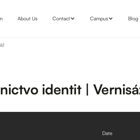
m
About Us
Contact
Campus
Blog
sáž
nictvo identit | Vernisá
Date