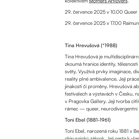
kolektivem
Mothers Artlovers
.
29. července 2025 v 10.00 Queer His
29. července 2025 v 17.00 Raimund
Tina Hrevušová (*1988)
Tina Hrevušová je multidisciplinár
zkoumá hranice identity, tělesnosti
světy. Využívá prvky imaginace, div
reality plné ambivalence. Její práce
jinakosti či proměny. Hrevušová a
festivalech a výstavách v Česku, 
v Pragovka Gallery. Její tvorba cit
rámec — queer, neurodivergentní a z
Toni Ebel (1881-1961)
Toni Ebel, narozená roku 1881 v Be
chirurgický zákrok. Její cesta k vl