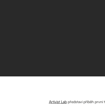
Artivist Lab
představí příběh první