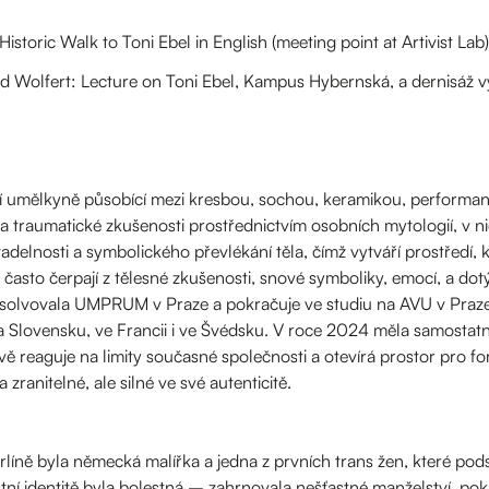
toric Walk to Toni Ebel in English (meeting point at Artivist Lab)
 Wolfert: Lecture on Toni Ebel, Kampus Hybernská, a dernisáž v
ní umělkyně působící mezi kresbou, sochou, keramikou, performancí
 a traumatické zkušenosti prostřednictvím osobních mytologií, v ni
adelnosti a symbolického převlékání těla, čímž vytváří prostředí, k
 často čerpají z tělesné zkušenosti, snové symboliky, emocí, a dotý
bsolvovala UMPRUM v Praze a pokračuje ve studiu na AVU v Praze.
na Slovensku, ve Francii i ve Švédsku. V roce 2024 měla samosta
livě reaguje na limity současné společnosti a otevírá prostor pro 
ranitelné, ale silné ve své autenticitě.
rlíně byla německá malířka a jedna z prvních trans žen, které po
astní identitě byla bolestná – zahrnovala nešťastné manželství, p