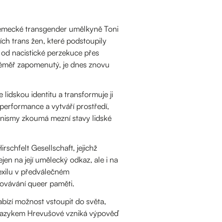
 německé transgender umělkyně Toni
ch trans žen, které podstoupily
– od nacistické perzekuce přes
téměř zapomenutý, je dnes znovu
lidskou identitu a transformuje ji
erformance a vytváří prostředí,
ganismy zkoumá mezní stavy lidské
chfelt Gesellschaft, jejichž
en na její umělecký odkaz, ale i na
 exilu v předválečném
ovávání queer paměti.
abízí možnost vstoupit do světa,
ím jazykem Hrevušové vzniká výpověď