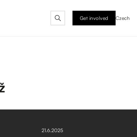
Get involved
Czech
ž
21
.
6
.
2025