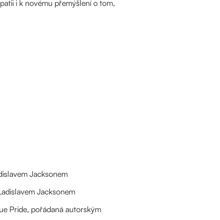
patii i k novému přemýšlení o tom,
Ladislavem Jacksonem
s Ladislavem Jacksonem
ue Pride, pořádaná autorským