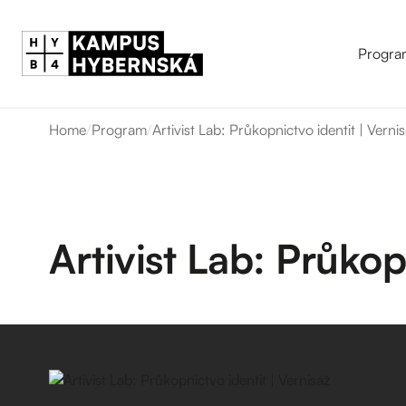
Progra
Home
/
Program
/
Artivist Lab: Průkopnictvo identit | Verni
Artivist Lab: Průkop