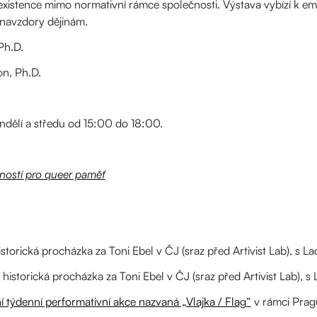
xistence mimo normativní rámce společnosti. Výstava vybízí k em
 navzdory dějinám.
Ph.D.
on, Ph.D.
dělí a středu od 15:00 do 18:00.
ností pro queer paměť
torická procházka za Toni Ebel v ČJ (sraz před Artivist Lab), s 
istorická procházka za Toni Ebel v ČJ (sraz před Artivist Lab), 
í týdenní performativní akce nazvaná „Vlajka / Flag“
v rámci Prag