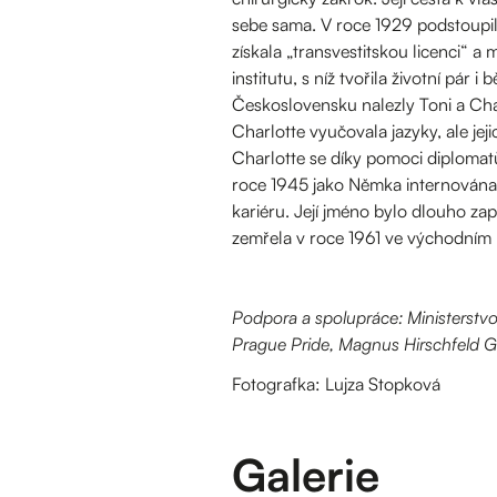
sebe sama. V roce 1929 podstoupil
získala „transvestitskou licenci“ a
institutu, s níž tvořila životní p
Československu nalezly Toni a Cha
Charlotte vyučovala jazyky, ale jej
Charlotte se díky pomoci diplomatů
roce 1945 jako Němka internována
kariéru. Její jméno bylo dlouho zap
zemřela v roce 1961 ve východním 
Podpora a spolupráce: Ministerstvo 
Prague Pride, Magnus Hirschfeld Ges
Fotografka: Lujza Stopková
Galerie