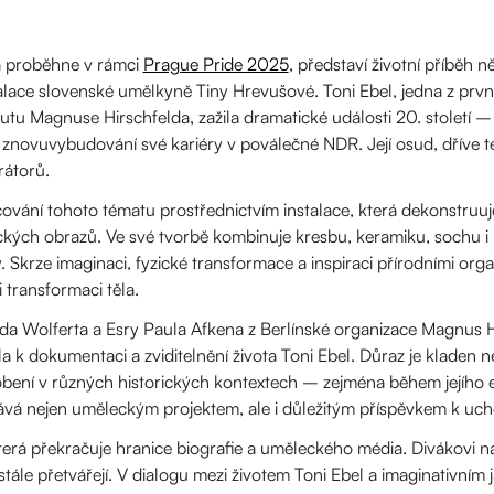
rá proběhne v rámci
Prague Pride 2025
, představí životní příběh
alace slovenské umělkyně Tiny Hrevušové. Toni Ebel, jedna z první
tutu Magnuse Hirschfelda, zažila dramatické události 20. století 
znovuvybudování své kariéry v poválečné NDR. Její osud, dříve 
rátorů.
vání tohoto tématu prostřednictvím instalace, která dekonstruuje 
kých obrazů. Ve své tvorbě kombinuje kresbu, keramiku, sochu i p
y. Skrze imaginaci, fyzické transformace a inspiraci přírodními or
 transformaci těla.
 Wolferta a Esry Paula Afkena z Berlínské organizace Magnus Hirs
k dokumentaci a zviditelnění života Toni Ebel. Důraz je kladen nej
působení v různých historických kontextech – zejména během jejího
ává nejen uměleckým projektem, ale i důležitým příspěvkem k uch
která překračuje hranice biografie a uměleckého média. Divákovi n
eustále přetvářejí. V dialogu mezi životem Toni Ebel a imaginativn