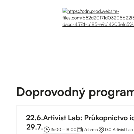
Doprovodný progra
22
.
6
.
Artivist Lab: Průkopnictvo i
29
.
7
.
15:00
–⁠
18:00
Zdarma
D.0 Artivist Lab