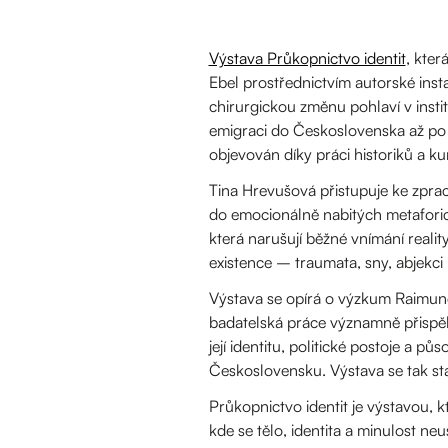
Výstava Průkopnictvo identit
, kte
Ebel prostřednictvím autorské inst
chirurgickou změnu pohlaví v insti
emigraci do Československa až po 
objevován díky práci historiků a ku
Tina Hrevušová přistupuje ke zpraco
do emocionálně nabitých metaforic
která narušují běžné vnímání realit
existence – traumata, sny, abjekci i
Výstava se opírá o výzkum Raimunda
badatelská práce významně přispěla 
její identitu, politické postoje a 
Československu. Výstava se tak st
Průkopnictvo identit je výstavou, 
kde se tělo, identita a minulost n