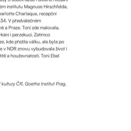
ém institutu Magnuse Hirschfelda,
Charlotte Charlaque, recepční
 1934. V předválečném
ě a Praze. Toni zde malovala,
ýkání i perzekuci. Zatímco
, kde přežila válku, ale byla po
 v NDR znovu vybudovala život i
itě a houževnatosti. Toni Ebel
 kultury ČR, Goethe Institut Prag,