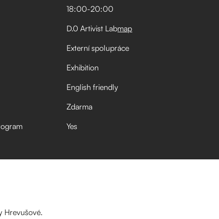
18:00
-
20:00
D.0 Artivist Lab
map
Externí spolupráce
Exhibition
English friendly
Zdarma
rogram
Yes
ny Hrevušové.