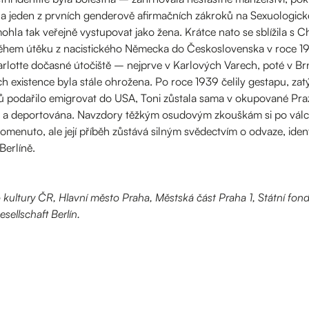
a jeden z prvních genderově afirmačních zákroků na Sexuologick
 mohla tak veřejně vystupovat jako žena. Krátce nato se sblížila s 
ár i během útěku z nacistického Německa do Československa v roce
rlotte dočasné útočiště – nejprve v Karlových Varech, poté v Brn
ich existence byla stále ohrožena. Po roce 1939 čelily gestapu, zat
 podařilo emigrovat do USA, Toni zůstala sama v okupované Praze
 a deportována. Navzdory těžkým osudovým zkouškám si po válce
omenuto, ale její příběh zůstává silným svědectvím o odvaze, ident
Berlíně.
kultury ČR, Hlavní město Praha, Městská část Praha 1, Státní fond
ellschaft Berlín.