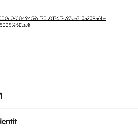
m
dentit