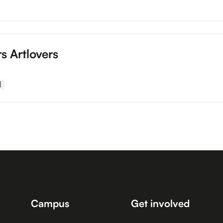
rs Artlovers

Campus
Get involved