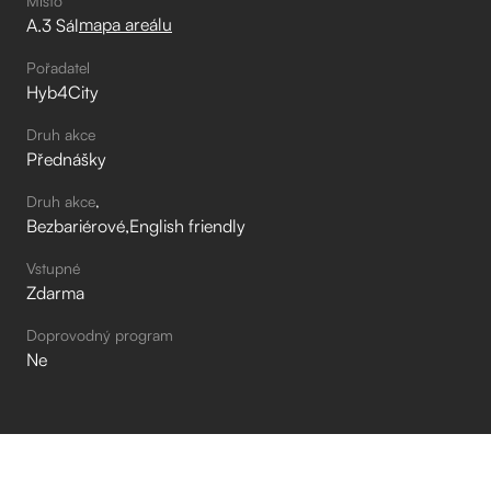
Místo
mapa areálu
A.3 Sál
Pořadatel
Hyb4City
Druh akce
Přednášky
Druh akce
Bezbariérové
English friendly
Vstupné
Zdarma
Doprovodný program
Ne