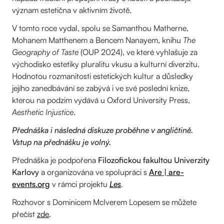
význam estetična v aktivním životě.
V tomto roce vydal, spolu se Samanthou Matherne,
Mohanem Matthenem a Bencem Nanayem, knihu
The
Geography of Taste
(OUP 2024), ve které vyhlašuje za
východisko estetiky pluralitu vkusu a kulturní diverzitu.
Hodnotou rozmanitosti estetických kultur a důsledky
jejího zanedbávání se zabývá i ve své poslední knize,
kterou na podzim vydává u Oxford University Press,
Aesthetic Injustice
.
Přednáška i následná diskuze proběhne v angličtině.
Vstup na přednášku je volný.
Přednáška je podpořena
Filozofickou fakultou Univerzity
Karlovy
a organizována ve spolupráci s
Are | are-
events.org
v rámci projektu
Les
.
Rozhovor s Dominicem McIverem Lopesem se můžete
přečíst
zde
.