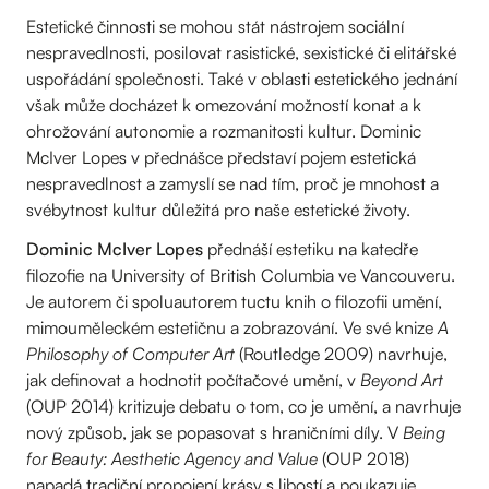
Estetické činnosti se mohou stát nástrojem sociální
nespravedlnosti, posilovat rasistické, sexistické či elitářské
uspořádání společnosti. Také v oblasti estetického jednání
však může docházet k omezování možností konat a k
ohrožování autonomie a rozmanitosti kultur. Dominic
McIver Lopes v přednášce představí pojem estetická
nespravedlnost a zamyslí se nad tím, proč je mnohost a
svébytnost kultur důležitá pro naše estetické životy.
Dominic McIver Lopes
přednáší estetiku na katedře
filozofie na University of British Columbia ve Vancouveru.
Je autorem či spoluautorem tuctu knih o filozofii umění,
mimouměleckém estetičnu a zobrazování. Ve své knize
A
Philosophy of Computer Art
(Routledge 2009) navrhuje,
jak definovat a hodnotit počítačové umění, v
Beyond Art
(OUP 2014) kritizuje debatu o tom, co je umění, a navrhuje
nový způsob, jak se popasovat s hraničními díly. V
Being
for Beauty: Aesthetic Agency and Value
(OUP 2018)
napadá tradiční propojení krásy s libostí a poukazuje