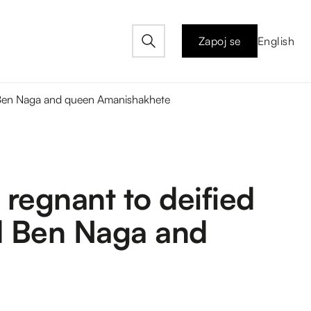
Zapoj se
English
ad Ben Naga and queen Amanishakhete
regnant to deified
ad Ben Naga and