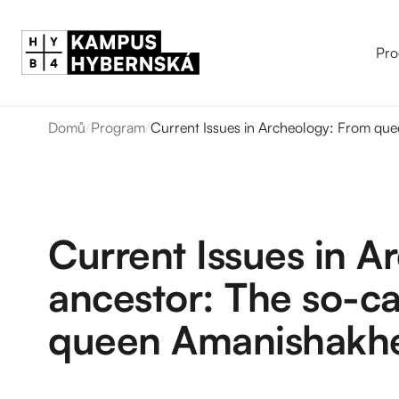
Pro
Domů
/
Program
/
Current Issues in Archeology: From que
Current Issues in A
ancestor: The so-ca
queen Amanishakh