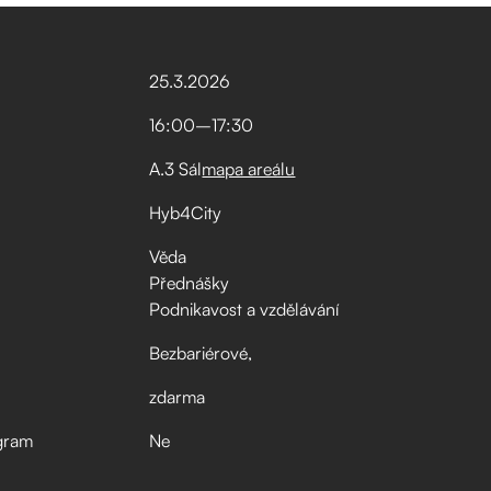
25
.
3
.
2026
16:00
–⁠
17:30
A.3 Sál
mapa areálu
Hyb4City
Věda
Přednášky
Podnikavost a vzdělávání
Bezbariérové
zdarma
gram
Ne