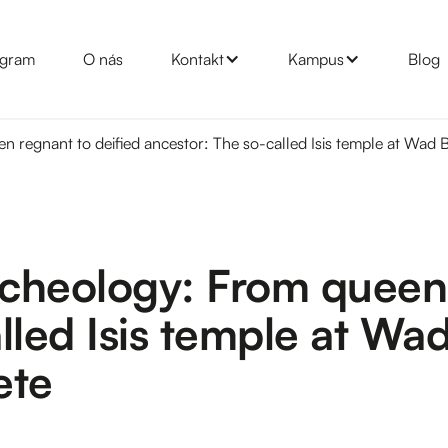
gram
O nás
Kontakt
Kampus
Blog
en regnant to deified ancestor: The so-called Isis temple at W
rcheology: From queen 
lled Isis temple at W
ete